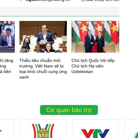
hị tăng
Thiếu tiêu chuẩn môi
Chủ tịch Quốc hội tiếp
Thủ tư
hông
trường, Việt Nam sẽ bị
Chủ tịch Hạ viện
định h
và bền
loại khỏi chuỗi cung ứng
Uzbekistan
ASEAN+
xanh
hình m
Cơ quan bảo trợ