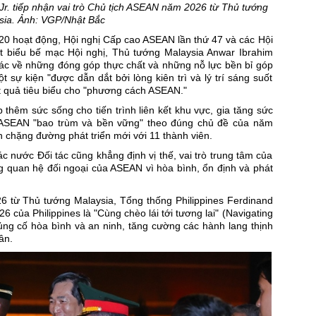
Jr. tiếp nhận vai trò Chủ tịch ASEAN năm 2026 từ Thủ tướng
sia. Ảnh: VGP/Nhật Bắc
 20 hoạt động,
Hội nghị Cấp cao ASEAN
lần thứ 47 và các Hội
át biểu bế mạc Hội nghị, Thủ tướng Malaysia Anwar Ibrahim
tác về những đóng góp thực chất và những nỗ lực bền bỉ góp
sự kiện "được dẫn dắt bởi lòng kiên trì và lý trí sáng suốt
ết quả tiêu biểu cho "phương cách ASEAN."
thêm sức sống cho tiến trình liên kết khu vực, gia tăng sức
 ASEAN "bao trùm và bền vững" theo đúng chủ đề của năm
chặng đường phát triển mới với 11 thành viên.
 nước Đối tác cũng khẳng định vị thế, vai trò trung tâm của
g quan hệ đối ngoại của ASEAN vì hòa bình, ổn định và phát
6 từ Thủ tướng Malaysia, Tổng thống Philippines Ferdinand
ủa Philippines là "Cùng chèo lái tới tương lai" (Navigating
 củng cố hòa bình và an ninh, tăng cường các hành lang thịnh
ân.