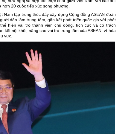
 hệ hữu nghị và hợp tác thực chất giữa Việt Nam với các đối
a hơn 20 cuộc tiếp xúc song phương.
iệt Nam tập trung thúc đẩy xây dựng
Cộng đồng ASEAN
đoàn
gười dân làm trung tâm, gắn kết phát triển quốc gia với phát
thể hiện vai trò thành viên chủ động, tích cực và có trách
n kết nội khối, nâng cao vai trò trung tâm của ASEAN, vì hòa
hu vực.