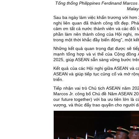
Tổng thống Philippines Ferdinand Marcos 
Malay
Sau ba ngày làm việc khẩn trương với hơn
nghị liên quan đã thành công tốt đẹp. Ph
cảm ơn tất cả nước thành viên và các đối 
phần làm nên thành công của Hội nghị, một 
trong một thời khắc đầy biến động", một k
Những kết quả quan trọng đạt được sẽ tiếp 
mạnh tổng hợp và vị thế của Cộng đồng
2025, giúp ASEAN sẵn sàng vững bước trên 
Kết quả của các Hội nghị giữa ASEAN và các
ASEAN và giúp tiếp tục củng cố và mở rộn
triển.
Tiếp nhận vai trò Chủ tịch ASEAN năm 202
Marcos Jr. công bố Chủ đề Năm ASEAN 2026 c
our future together) với ba ưu tiên lớn là
vượng, và thúc đẩy trao quyền cho người d