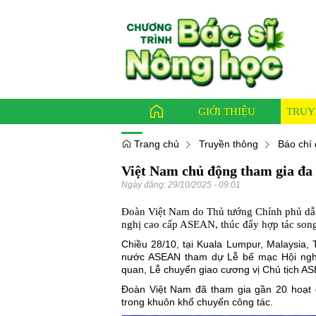
GIỚI THIỆU
TRUY
Trang chủ
Truyền thông
Báo chí 
Việt Nam chủ động tham gia đa
Báo ch
Ngày đăng:
29/10/2025 - 09:01
Bác sỹ
Đoàn Việt Nam do Thủ tướng Chính phủ dẫn
Thông
nghị cao cấp ASEAN, thúc đẩy hợp tác song
Chiều 28/10, tại Kuala Lumpur, Malaysia
nước ASEAN tham dự Lễ bế mạc Hội nghị
quan, Lễ chuyển giao cương vị Chủ tịch AS
Đoàn Việt Nam đã tham gia gần 20 hoạt
trong khuôn khổ chuyến công tác.