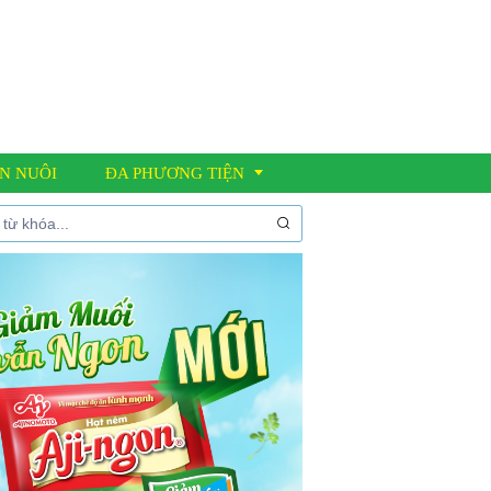
N NUÔI
ĐA PHƯƠNG TIỆN
Thư viện ảnh
Video clip