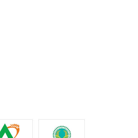
ớng đề xuất 3
Thúc đẩy hợp tác Việt
Truyền thông quốc tế
ướng hợp tác
Nam – EU, hướng tới
đánh giá tích cực hiệp
3 trong tình
quan hệ đối tác toàn
định thương mại đối
ới
diện
ứng Việt Nam - Hoa Kỳ