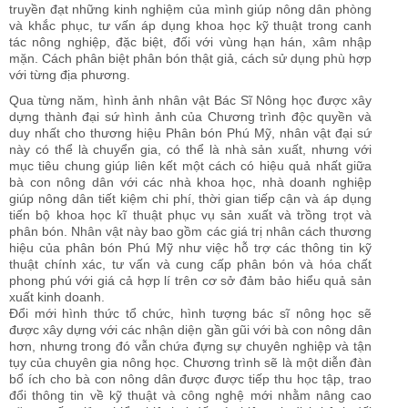
truyền đạt những kinh nghiệm của mình giúp nông dân phòng
và khắc phục, tư vấn áp dụng khoa học kỹ thuật trong canh
tác nông nghiệp, đặc biệt, đối với vùng hạn hán, xâm nhập
mặn. Cách phân biệt phân bón thật giả, cách sử dụng phù hợp
với từng địa phương.
Qua từng năm, hình ảnh nhân vật Bác Sĩ Nông học được xây
dựng thành đại sứ hình ảnh của Chương trình độc quyền và
duy nhất cho thương hiệu Phân bón Phú Mỹ, nhân vật đại sứ
này có thể là chuyển gia, có thể là nhà sản xuất, nhưng với
mục tiêu chung giúp liên kết một cách có hiệu quả nhất giữa
bà con nông dân với các nhà khoa học, nhà doanh nghiệp
giúp nông dân tiết kiệm chi phí, thời gian tiếp cận và áp dụng
tiến bộ khoa học kĩ thuật phục vụ sản xuất và trồng trọt và
phân bón. Nhân vật này bao gồm các giá trị nhân cách thương
hiệu của phân bón Phú Mỹ như việc hỗ trợ các thông tin kỹ
thuật chính xác, tư vấn và cung cấp phân bón và hóa chất
phong phú với giá cả hợp lí trên cơ sở đảm bảo hiểu quả sản
xuất kinh doanh.
Đổi mới hình thức tổ chức, hình tượng bác sĩ nông học sẽ
được xây dựng với các nhận diện gần gũi với bà con nông dân
hơn, nhưng trong đó vẫn chứa đựng sự chuyên nghiệp và tận
tụy của chuyên gia nông học. Chương trình sẽ là một diễn đàn
bổ ích cho bà con nông dân được được tiếp thu học tập, trao
đổi thông tin về kỹ thuật và công nghệ mới nhằm nâng cao