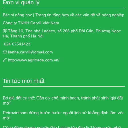
Đơn vị quản lý
Bác sĩ nông học | Trang tin tổng hợp về các vấn đề về nông nghiệp
Công ty TNHH Carvill Việt Nam
Tầng 10, Tòa nhà Ladeco, số 266 phố Đội Cấn, Phường Ngọc
Hà, Thành phố Hà Nội
024 62541423
lienhe.carvill@gmail.com
http://www.agritrade.com.vn/
Tin tức mới nhất
Bỏ giá đất cụ thể: Cần cơ chế minh bạch, tránh phát sinh 'giá đất
mới'
Petrovietnam đứng trước bước ngoặt lịch sử khẳng định tầm vóc
mới
Cộng đồng doanh nghiệp Gia Lai lan tỏa đạo lý 'Uống nước nhớ