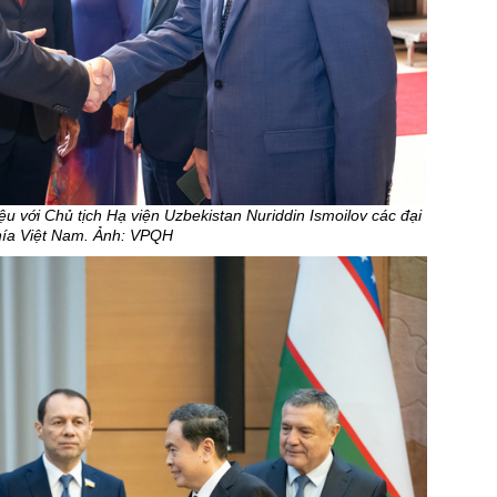
ệu với Chủ tịch Hạ viện Uzbekistan Nuriddin Ismoilov các đại
hía Việt Nam. Ảnh: VPQH