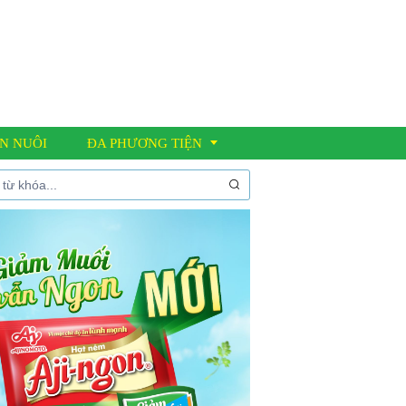
N NUÔI
ĐA PHƯƠNG TIỆN
Thư viện ảnh
Video clip