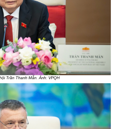
 hội Trần Thanh Mẫn. Ảnh: VPQH