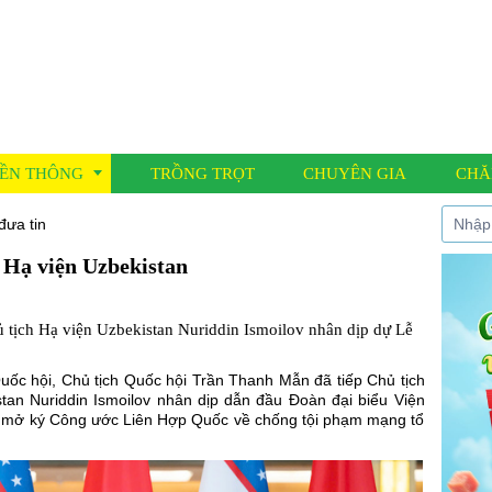
ỀN THÔNG
TRỒNG TRỌT
CHUYÊN GIA
CHĂ
đưa tin
h Hạ viện Uzbekistan
í đưa tin
 nông học
 tịch Hạ viện Uzbekistan Nuriddin Ismoilov nhân dịp dự Lễ
 Cáo
Quốc hội,
Chủ tịch Quốc hội Trần Thanh Mẫn
đã tiếp Chủ tịch
tan Nuriddin Ismoilov nhân dịp dẫn đầu Đoàn đại biểu Viện
 mở ký Công ước Liên Hợp Quốc về chống tội phạm mạng tổ