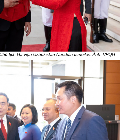
hủ tịch Hạ viện Uzbekistan Nuriddin Ismoilov. Ảnh: VPQH