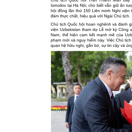
Chủ tịch Quốc hội Trần Thanh Mẫn
bày t
Ismoilov tại Hà Nội; cho biết vẫn giữ ấn t
hội đồng lần thứ 150 Liên minh Nghị viện t
đàm thực chất, hiệu quả với Ngài Chủ tịch.
Chủ tịch Quốc hội hoan nghênh và đánh gi
viện
Uzbekistan
tham dự Lễ mở ký Công ướ
Nam, thể hiện cam kết mạnh mẽ của Uzbek
phạm mới và nguy hiểm này. Việc Chủ tịch
quan hệ hữu nghị, gắn bó, sự tin cậy và ủn