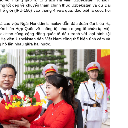
ỏ vui mừng gặp lại Chủ tịch Hạ viện Uzbekistan Nuriddin
ượng tốt đẹp về chuyến thăm chính thức Uzbekistan và dự Đại
hế giới (IPU-150) vào tháng 4 vừa qua, đặc biệt là cuộc hội
á cao việc Ngài Nuriddin Ismoilov dẫn đầu đoàn đại biểu Hạ
c Liên Hợp Quốc về chống tội phạm mạng tổ chức tại Việt
istan cùng cộng đồng quốc tế đấu tranh với loại hình tội
 Hạ viện Uzbekistan đến Việt Nam cũng thể hiện tình cảm và
g hộ lẫn nhau giữa hai nước.