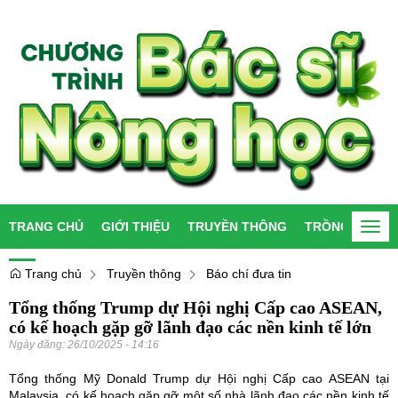
TRANG CHỦ
GIỚI THIỆU
TRUYỀN THÔNG
TRỒNG TRỌT
Togg
navi
Trang chủ
Truyền thông
Báo chí đưa tin
Tổng thống Trump dự Hội nghị Cấp cao ASEAN,
có kế hoạch gặp gỡ lãnh đạo các nền kinh tế lớn
Ngày đăng:
26/10/2025 - 14:16
Tổng thống Mỹ Donald Trump dự Hội nghị Cấp cao ASEAN tại
Malaysia, có kế hoạch gặp gỡ một số nhà lãnh đạo các nền kinh tế