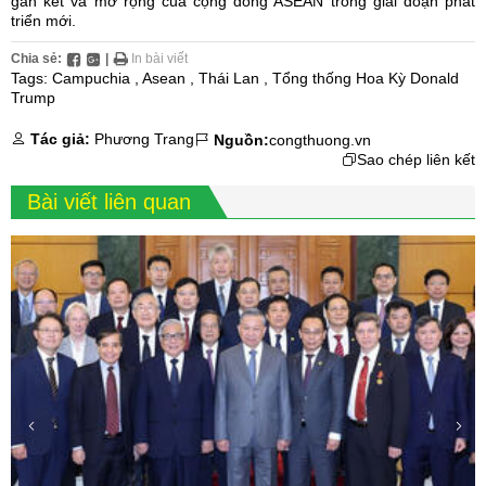
gắn kết và mở rộng của cộng đồng ASEAN trong giai đoạn phát
triển mới.
Chia sẻ:
|
In bài viết
Tags:
Campuchia
,
Asean
,
Thái Lan
,
Tổng thống Hoa Kỳ Donald
Trump
Tác giả:
Phương Trang
Nguồn:
congthuong.vn
Sao chép liên kết
Bài viết liên quan