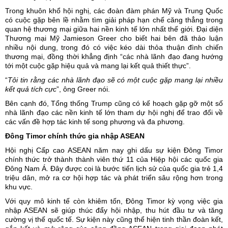
Trong khuôn khổ hội nghị, các đoàn đàm phán Mỹ và Trung Quốc
có cuộc gặp bên lề nhằm tìm giải pháp hạn chế căng thẳng trong
quan hệ thương mại giữa hai nền kinh tế lớn nhất thế giới. Đại diện
Thương mại Mỹ Jamieson Greer cho biết hai bên đã thảo luận
nhiều nội dung, trong đó có việc kéo dài thỏa thuận đình chiến
thương mại, đồng thời khẳng định “các nhà lãnh đạo đang hướng
tới một cuộc gặp hiệu quả và mang lại kết quả thiết thực”.
“
Tôi
tin rằng các nhà lãnh đạo sẽ có một cuộc gặp mang lại nhiều
kết quả tích
cực
”, ông Greer nói.
Bên cạnh đó, Tổng thống Trump cũng có kế hoạch gặp gỡ một số
nhà lãnh đạo các nền kinh tế lớn tham dự hội nghị để trao đổi về
các vấn đề hợp tác kinh tế song phương và đa phương.
Đông Timor chính thức gia nhập ASEAN
Hội nghị Cấp cao ASEAN năm nay ghi dấu sự kiện Đông Timor
chính thức trở thành thành viên thứ 11 của
Hiệp hội các quốc gia
Đông Nam Á
. Đây được coi là bước tiến lịch sử của quốc gia trẻ 1,4
triệu dân, mở ra cơ hội hợp tác và phát triển sâu rộng hơn trong
khu vực.
Với quy mô kinh tế còn khiêm tốn, Đông Timor kỳ vọng việc gia
nhập ASEAN sẽ giúp thúc đẩy hội nhập, thu hút đầu tư và tăng
cường vị thế quốc tế. Sự kiện này cũng thể hiện tinh thần đoàn kết,