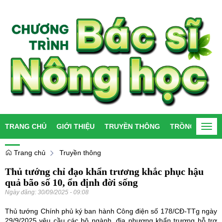
TRANG CHỦ
GIỚI THIỆU
TRUYỀN THÔNG
TRỒNG TRỌT
Togg
navi
Trang chủ
Truyền thông
Thủ tướng chỉ đạo khẩn trương khắc phục hậu
quả bão số 10, ổn định đời sống
Ngày đăng:
30/09/2025 - 09:08
Thủ tướng Chính phủ ký ban hành Công điện số 178/CĐ-TTg ngày
29/9/2025 yêu cầu các bộ ngành, địa phương khẩn trương hỗ trợ