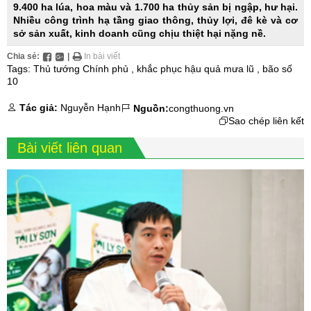
9.400 ha lúa, hoa màu và 1.700 ha thủy sản bị ngập, hư hại.
Nhiều công trình hạ tầng giao thông, thủy lợi, đê kè và cơ
sở sản xuất, kinh doanh cũng chịu thiệt hại nặng nề.
Chia sẻ:
|
In bài viết
Tags:
Thủ tướng Chính phủ
,
khắc phục hậu quả mưa lũ
,
bão số
10
Tác giả:
Nguyễn Hạnh
Nguồn:
congthuong.vn
Sao chép liên kết
Bài viết liên quan