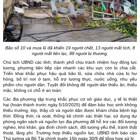
Bão số 10 và mưa lũ đã khiến 19 người chết, 13 người mất tích, 8
người mất liên lạc, 88 người bị thương.
Chủ tịch UBND các tỉnh, thành phố chịu trách nhiệm huy động lực
lượng, phương tiện tiếp cận nhanh các khu vực còn bị chia cắt.
Triển khai khắc phục hậu quả bão lũ, sửa chữa nhà cửa bị hư
hỏng, bố trí nơi ở tạm, hỗ trợ lương thực, nước uống, nhu yếu
phẩm cho người dân. Tuyệt đối không để người dân thiếu ăn, thiếu
mặc, không có chỗ ở an toàn.
Các địa phương tập trung khắc phục cơ sở giáo dục, y tế bị thiệt
hại (hoàn thành trước ngày 5/10/2025) để đảm bảo học sinh không
thiếu trường, lớp, thầy cô và người dân được khám chữa bệnh kịp
thời. Đồng thời, rà soát, thống kê chính xác thiệt hại; sử dụng dự
phòng ngân sách và nguồn lực địa phương để hỗ trợ các đối tượng
nghèo, khó khăn, gia đình chính sách, đối tượng yếu thế, tránh thất
thoát, lãng phí. Trường hợp thiếu nguồn lực, UBND tỉnh báo cáo
Thủ tướng và Bộ Tài chính trước 15h ngày 30/9 để tổng hợp xử lý.