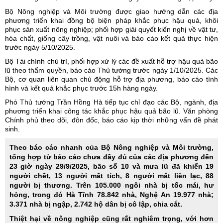
Bộ Nông nghiệp và Môi trường được giao hướng dẫn các địa
phương triển khai đồng bộ biện pháp khắc phục hậu quả,
khôi
phục sản xuất
nông nghiệp; phối hợp giải quyết kiến nghị về vật tư,
hóa chất, giống cây trồng, vật nuôi và báo cáo kết quả thực hiện
trước ngày 5/10/2025.
Bộ Tài chính chủ trì, phối hợp xử lý các đề xuất hỗ trợ
hậu quả bão
lũ
theo thẩm quyền, báo cáo Thủ tướng trước ngày 1/10/2025. Các
Bộ, cơ quan liên quan chủ động hỗ trợ địa phương, báo cáo tình
hình và kết quả khắc phục trước 15h hàng ngày.
Phó Thủ tướng Trần Hồng Hà tiếp tục chỉ đạo các Bộ, ngành, địa
phương triển khai công tác khắc phục hậu quả bão lũ. Văn phòng
Chính phủ theo dõi, đôn đốc, báo cáo kịp thời những vấn đề phát
sinh.
Theo báo cáo nhanh của Bộ Nông nghiệp và Môi trường,
tổng hợp từ báo cáo chưa đầy đủ của các địa phương đến
23 giờ ngày 29/9/2025, bão số 10 và mưa lũ đã khiến 19
người chết, 13 người mất tích, 8 người mất liên lạc, 88
người bị thương. Trên 105.000 ngôi nhà bị tốc mái, hư
hỏng, trong đó Hà Tĩnh 78.842 nhà, Nghệ An 19.977 nhà;
3.371 nhà bị ngập, 2.742 hộ dân bị cô lập, chia cắt.
Thiệt hại về nông nghiệp cũng rất nghiêm trọng, với hơn