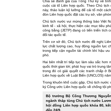
Chia sẻ đánh giá của Tổng Thư ký về tình 
cuộc cải tổ Liên hợp quốc. Theo Chủ tịch n
này, thảo luận kỹ lưỡng để cải tổ một cá
đón Liên hợp quốc đặt các trụ sở, văn phòn
Chủ tịch nước vui mừng thông báo Việt Nam
kinh tế - xã hội, thực hiện các mục tiêu p
công bằng (JETP) đang có tiến triển tích 
đối tác quốc tế.
Trên cơ sở đó, Chủ tịch nước đề nghị Liê
lực chất lượng cao, huy động nguồn lực ch
trong tiếp cận nguồn tài chính khí hậu ư
phó.
Hai bên nhất trí tiếp tục làm sâu sắc hơ
quốc thời gian tới; phát huy vai trò trung t
trong đó có giải quyết các tranh chấp ở
Liên hợp quốc về Luật Biển (UNCLOS) năm
Trong khuôn khổ cuộc gặp, Chủ tịch nước 
ký Công ước Liên hợp quốc về chống tội p
Bộ trưởng Bộ Công Thương Nguyễn 
ngành tháp tùng Chủ tịch nước Lươn
hội đồng Liên hợp quốc khóa 80, kế
đến 24/9.