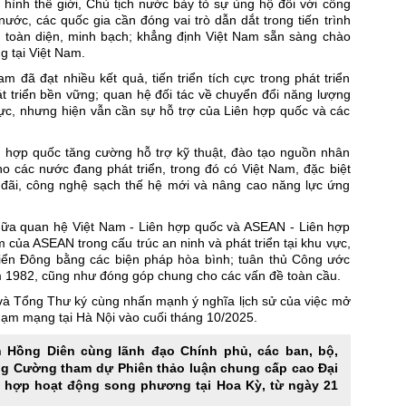
hình thế giới, Chủ tịch nước bày tỏ sự ủng hộ đối với công
ước, các quốc gia cần đóng vai trò dẫn dắt trong tiến trình
ch toàn diện, minh bạch; khẳng định Việt Nam sẵn sàng chào
g tại Việt Nam.
 đã đạt nhiều kết quả, tiến triển tích cực trong phát triển
hát triển bền vững; quan hệ đối tác về chuyển đổi năng lượng
cực, nhưng hiện vẫn cần sự hỗ trợ của Liên hợp quốc và các
n hợp quốc tăng cường hỗ trợ kỹ thuật, đào tạo nguồn nhân
o các nước đang phát triển, trong đó có Việt Nam, đặc biệt
u đãi, công nghệ sạch thế hệ mới và nâng cao năng lực ứng
n nữa quan hệ Việt Nam - Liên hợp quốc và ASEAN - Liên hợp
âm của ASEAN trong cấu trúc an ninh và phát triển tại khu vực,
 Biển Đông bằng các biện pháp hòa bình; tuân thủ Công ước
 1982, cũng như đóng góp chung cho các vấn đề toàn cầu.
và Tổng Thư ký cùng nhấn mạnh ý nghĩa lịch sử của việc mở
hạm mạng tại Hà Nội vào cuối tháng 10/2025.
Hồng Diên cùng lãnh đạo Chính phủ, các ban, bộ,
g Cường tham dự Phiên thảo luận chung cấp cao Đại
t hợp hoạt động song phương tại Hoa Kỳ, từ ngày 21