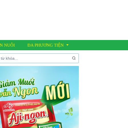
N NUÔI
ĐA PHƯƠNG TIỆN
Thư viện ảnh
Video clip