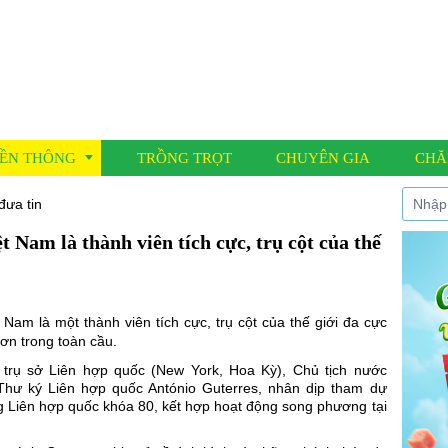
ỀN THÔNG
TRỒNG TRỌT
CHUYÊN GIA
CHĂ
đưa tin
 Nam là thành viên tích cực, trụ cột của thế
í đưa tin
 nông học
 Cáo
Nam là một thành viên tích cực, trụ cột của thế giới đa cực
hơn trong toàn cầu.
i trụ sở Liên hợp quốc (New York, Hoa Kỳ),
Chủ tịch nước
hư ký Liên hợp quốc António Guterres, nhân dịp tham dự
g Liên hợp quốc khóa 80, kết hợp hoạt động song phương tại