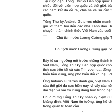
Tại cuộc gặp, Tổng Thư ký Liên hợp quốc A
chiều đối với
Liên hợp quốc
và thế giới; b
các cam kết đã đề ra, chia sẻ về sự cần t
quốc.
Tổng Thư ký António Guterres nhấn mạnh t
gửi lời thăm hỏi đến các nhà Lãnh đạo Đ
chuyến thăm chính thức Việt Nam vào cuối
Chủ tịch nước Lương Cường gặp Tổn
Bày tỏ sự ngưỡng mộ trước những thành tựu 
Việt Nam, Tổng Thư ký Liên hợp quốc cho r
tích cực trên tất cả các lĩnh vực hoạt động
triển bền vững, ứng phó biến đổi khí hậu,
Ông António Guterres đánh giá, Việt Nam l
của thế giới đa cực hiện nay, vì vậy các nề
đại diện và vai trò xứng đáng hơn trong hệ 
Chúc mừng Tổng Thư ký nhân kỷ niệm 80 
khẳng định, Việt Nam tin tưởng, ủng hộ c
trong quản trị toàn cầu.