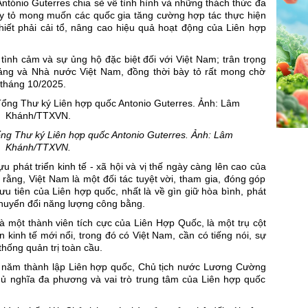
ntónio Guterres chia sẻ về tình hình và những thách thức đa
ày tỏ mong muốn các quốc gia tăng cường hợp tác thực hiện
hiết phải cải tổ, nâng cao hiệu quả hoạt động của Liên hợp
ình cảm và sự ủng hộ đặc biệt đối với Việt Nam; trân trọng
ảng và Nhà nước Việt Nam, đồng thời bày tỏ rất mong chờ
 tháng 10/2025.
g Thư ký Liên hợp quốc Antonio Guterres. Ảnh: Lâm
Khánh/TTXVN.
phát triển kinh tế - xã hội và vị thế ngày càng lên cao của
ằng, Việt Nam là một đối tác tuyệt vời, tham gia, đóng góp
 ưu tiên của Liên hợp quốc, nhất là về gìn giữ hòa bình, phát
 chuyển đổi năng lượng công bằng.
à một thành viên tích cực của Liên Hợp Quốc, là một trụ cột
n kinh tế mới nổi, trong đó có Việt Nam, cần có tiếng nói, sự
thống quản trị toàn cầu.
năm thành lập Liên hợp quốc, Chủ tịch nước Lương Cường
hủ nghĩa đa phương và vai trò trung tâm của Liên hợp quốc