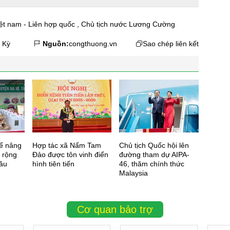
ệt nam - Liên hợp quốc
,
Chủ tịch nước Lương Cường
 Kỳ
Nguồn:
congthuong.vn
Sao chép liên kết
ể nâng
Hợp tác xã Nấm Tam
Chủ tịch Quốc hội lên
Thủ tư
ở rộng
Đảo được tôn vinh điển
đường tham dự AIPA-
Chính 
cầu
hình tiên tiến
46, thăm chính thức
tế tư 
Malaysia
2025
Cơ quan bảo trợ