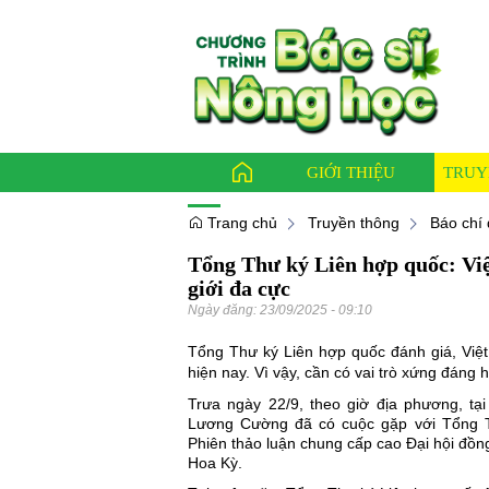
GIỚI THIỆU
TRUY
Trang chủ
Truyền thông
Báo chí 
Tổng Thư ký Liên hợp quốc: Việt
Báo ch
giới đa cực
Bác sỹ
Ngày đăng:
23/09/2025 - 09:10
Thông
Tổng Thư ký Liên hợp quốc đánh giá, Việt 
hiện nay. Vì vậy, cần có vai trò xứng đáng 
Trưa ngày 22/9, theo giờ địa phương, tạ
Lương Cường
đã có cuộc gặp với Tổng T
Phiên thảo luận chung cấp cao Đại hội đồn
Hoa Kỳ.