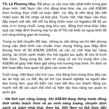
TS. Lê Phương Hòa:
Để phục vụ các mục tiêu phát triển trong giai
đoạn mới, Việt Nam cần chủ động khai thác các cơ chế ASEAN
theo hướng thực chất và toàn diện, coi đây là nền tảng liên kết
chiến lược để hội nhập và bứt phá. Trước hết, Việt Nam cần thúc
đẩy mạnh mẽ việc kết nối hạ tầng chiến lược và logistics để tối ưu
hóa vị trí trong chuỗi cung ứng khu vực, đồng thời khai thác hiệu
quả các
hiệp định thương mại tự do
(FTA) nội khối và ngoại khối để
mở rộng không gian thị trường.
Trong xu thế chuyển đổi kép, chúng ta cần đóng vai trò tiên phong
trong việc định hình các chuẩn mực chung thông qua Hiệp định
Khung Kinh tế Số ASEAN (DEFA) và các cơ chế hợp tác năng
lượng, tài chính xanh nhằm thu hút nguồn lực quốc tế cho lộ trình
Net Zero. Song song đó, kiên trì củng cố vai trò trung tâm của
ASEAN sẽ giúp Việt Nam giữ vững môi trường hòa bình, ổn định và
linh hoạt điều hòa quan hệ giữa các nước lớn.
Cuối cùng, Việt Nam cần tích cực, chủ động hơn trong thúc đẩy các
dự án hợp tác cụ thể, lấy lợi ích của doanh nghiệp và người dân
làm trung tâm, qua đó biến các cam kết khu vực thành động lực
mạnh mẽ để cải cách thể chế và hiện đại hóa năng lực quản trị
quốc gia.
- Với lĩnh vực năng lượng, khi ASEAN đang đứng trước đồng
thời nhiều thách thức về an ninh năng lượng, chuyển dịch
xanh và giảm phát thải, theo bà, Việt Nam có thể thúc đẩy