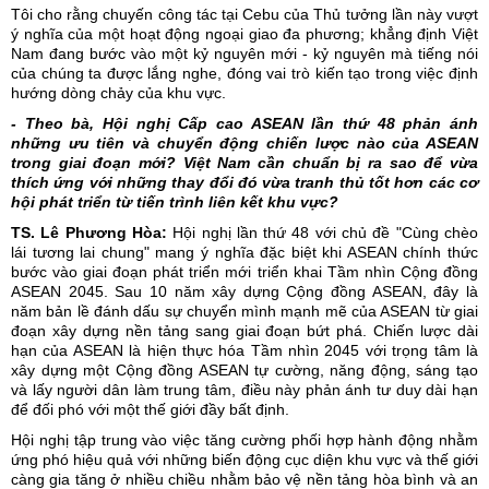
Tôi cho rằng chuyến công tác tại Cebu của Thủ tưởng lần này vượt
ý nghĩa của một hoạt động ngoại giao đa phương; khẳng định Việt
Nam đang bước vào một kỷ nguyên mới - kỷ nguyên mà tiếng nói
của chúng ta được lắng nghe, đóng vai trò kiến tạo trong việc định
hướng dòng chảy của khu vực.
- Theo bà, Hội nghị Cấp cao ASEAN lần thứ 48 phản ánh
những ưu tiên và chuyển động chiến lược nào của ASEAN
trong giai đoạn mới? Việt Nam cần chuẩn bị ra sao để vừa
thích ứng với những thay đổi đó vừa tranh thủ tốt hơn các cơ
hội phát triển từ tiến trình liên kết khu vực?
TS. Lê Phương Hòa:
Hội nghị lần thứ 48 với chủ đề "Cùng chèo
lái tương lai chung" mang ý nghĩa đặc biệt khi ASEAN chính thức
bước vào giai đoạn phát triển mới triển khai Tầm nhìn Cộng đồng
ASEAN 2045. Sau 10 năm xây dựng Cộng đồng ASEAN, đây là
năm bản lề đánh dấu sự chuyển mình mạnh mẽ của ASEAN từ giai
đoạn xây dựng nền tảng sang giai đoạn bứt phá. Chiến lược dài
hạn của ASEAN là hiện thực hóa Tầm nhìn 2045 với trọng tâm là
xây dựng một Cộng đồng ASEAN tự cường, năng động, sáng tạo
và lấy người dân làm trung tâm, điều này phản ánh tư duy dài hạn
để đối phó với một thế giới đầy bất định.
Hội nghị tập trung vào việc tăng cường phối hợp hành động nhằm
ứng phó hiệu quả với những biến động cục diện khu vực và thế giới
càng gia tăng ở nhiều chiều nhằm bảo vệ nền tảng hòa bình và an