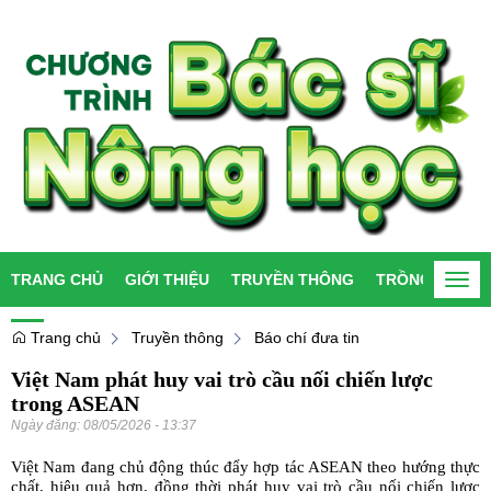
TRANG CHỦ
GIỚI THIỆU
TRUYỀN THÔNG
TRỒNG TRỌT
Togg
navi
Trang chủ
Truyền thông
Báo chí đưa tin
Việt Nam phát huy vai trò cầu nối chiến lược
trong ASEAN
Ngày đăng:
08/05/2026 - 13:37
Việt Nam đang chủ động thúc đẩy hợp tác ASEAN theo hướng thực
chất, hiệu quả hơn, đồng thời phát huy vai trò cầu nối chiến lược