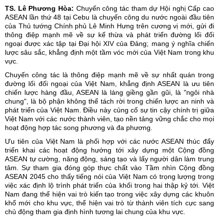
TS. Lê Phương Hòa:
Chuyến công tác tham dự Hội nghị Cấp cao
ASEAN lần thứ 48 tại Cebu là chuyến công du nước ngoài đầu tiên
của Thủ tướng Chính phủ Lê Minh Hưng trên cương vị mới, gửi đi
thông điệp mạnh mẽ về sự kế thừa và phát triển đường lối đối
ngoại được xác tập tại
Đại hội XIV của Đảng
; mang ý nghĩa chiến
lược sâu sắc, khẳng định một tầm vóc mới của Việt Nam trong khu
vực.
Chuyến công tác là thông điệp mạnh mẽ về sự nhất quán trong
đường lối đối ngoại của Việt Nam, khẳng định ASEAN là ưu tiên
chiến lược hàng đầu, ASEAN là láng giềng gần gũi, là "ngôi nhà
chung", là bộ phận không thể tách rời trong chiến lược an ninh và
phát triển của Việt Nam. Điều này củng cố sự tin cậy chính trị giữa
Việt Nam với các nước thành viên, tạo nền tảng vững chắc cho mọi
hoạt động hợp tác song phương và đa phương.
Ưu tiên của Việt Nam là phối hợp với các nước ASEAN thúc đẩy
triển khai các hoạt động hướng tới xây dựng một Cộng đồng
ASEAN tự cường, năng động, sáng tạo và lấy người dân làm trung
tâm. Sự tham gia đóng góp thực chất vào Tầm nhìn Cộng đồng
ASEAN 2045 cho thấy tiếng nói của Việt Nam có trọng lượng trong
việc xác định lộ trình phát triển của khối trong hai thập kỷ tới. Việt
Nam đang thể hiện vai trò kiến tạo trong việc xây dựng các khuôn
khổ mới cho khu vực, thể hiện vai trò từ thành viên tích cực sang
chủ động tham gia định hình tương lai chung của khu vực.