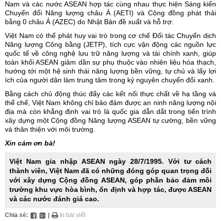
Nam và các nước ASEAN hợp tác cùng nhau thực hiện Sáng kiến
Chuyển đổi Năng lượng châu Á (AETI) và Cộng đồng phát thải
bằng 0 châu Á (AZEC) do Nhật Bản đề xuất và hỗ trợ.
Việt Nam có thể phát huy vai trò trong cơ chế Đối tác Chuyển dịch
Năng lượng Công bằng (JETP), tích cực vận động các nguồn lực
quốc tế về công nghệ lưu trữ năng lượng và tài chính xanh, giúp
toàn khối ASEAN giảm dần sự phụ thuộc vào nhiên liệu hóa thạch,
hướng tới một hệ sinh thái năng lượng bền vững, tự chủ và lấy lợi
ích của người dân làm trung tâm trong kỷ nguyên chuyển đổi xanh.
Bằng cách chủ động thúc đẩy các kết nối thực chất về hạ tầng và
thể chế, Việt Nam không chỉ bảo đảm được an ninh năng lượng nội
địa mà còn khẳng định vai trò là quốc gia dẫn dắt trong tiến trình
xây dựng một Cộng đồng Năng lượng ASEAN tự cường, bền vững
và thân thiện với môi trường.
Xin cảm ơn bà!
Việt Nam gia nhập ASEAN ngày 28/7/1995. Với tư cách
thành viên, Việt Nam đã có những đóng góp quan trọng đối
với xây dựng Cộng đồng ASEAN, góp phần bảo đảm môi
trường khu vực hòa bình, ổn định và hợp tác, được ASEAN
và các nước đánh giá cao.
Chia sẻ:
|
In bài viết