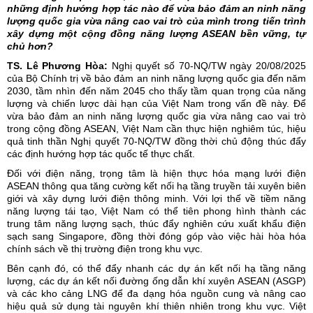
những định hướng hợp tác nào để vừa bảo đảm an ninh năng
lượng quốc gia vừa nâng cao vai trò của mình trong tiến trình
xây dựng một cộng đồng năng lượng ASEAN bền vững, tự
chủ hơn?
TS. Lê Phương Hòa:
Nghị quyết số 70-NQ/TW ngày 20/08/2025
của Bộ Chính trị về bảo đảm
an ninh năng lượng
quốc gia đến năm
2030, tầm nhìn đến năm 2045 cho thấy tầm quan trọng của năng
lượng và chiến lược dài hạn của Việt Nam trong vấn đề này. Để
vừa bảo đảm an ninh năng lượng quốc gia vừa nâng cao vai trò
trong cộng đồng ASEAN, Việt Nam cần thực hiện nghiêm túc, hiệu
quả tinh thần Nghị quyết 70-NQ/TW đồng thời chủ động thúc đẩy
các định hướng hợp tác quốc tế thực chất.
Đối với điện năng, trọng tâm là hiện thực hóa mạng lưới điện
ASEAN thông qua tăng cường kết nối hạ tầng truyền tải xuyên biên
giới và xây dựng lưới điện thông minh. Với lợi thế về tiềm năng
năng lượng tái tạo, Việt Nam có thể tiên phong hình thành các
trung tâm năng lượng sạch, thúc đẩy nghiên cứu xuất khẩu điện
sạch sang Singapore, đồng thời đóng góp vào việc hài hòa hóa
chính sách về thị trường điện trong khu vực.
Bên cạnh đó, có thể đẩy nhanh các dự án kết nối hạ tầng năng
lượng, các dự án kết nối đường ống dẫn khí xuyên ASEAN (ASGP)
và các kho cảng LNG để đa dạng hóa nguồn cung và nâng cao
hiệu quả sử dụng tài nguyên khí thiên nhiên trong khu vực. Việt