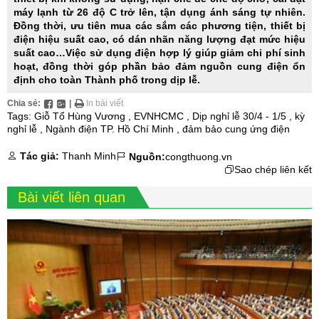
máy lạnh từ 26 độ C trở lên, tận dụng ánh sáng tự nhiên.
Đồng thời, ưu tiên mua các sắm các phương tiện, thiết bị
điện hiệu suất cao, có dán nhãn năng lượng đạt mức hiệu
suất cao…Việc sử dụng điện hợp lý giúp giảm chi phí sinh
hoạt, đồng thời góp phần bảo đảm nguồn cung điện ổn
định cho toàn Thành phố trong dịp lễ.
Chia sẻ:
|
In bài viết
Tags:
Giỗ Tổ Hùng Vương
,
EVNHCMC
,
Dịp nghỉ lễ 30/4 - 1/5
,
kỳ
nghỉ lễ
,
Ngành điện TP. Hồ Chí Minh
,
đảm bảo cung ứng điện
Tác giả:
Thanh Minh
Nguồn:
congthuong.vn
Sao chép liên kết
Bài viết liên quan