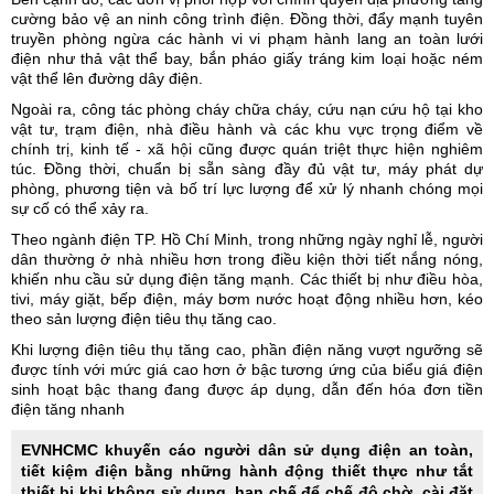
cường bảo vệ an ninh công trình điện. Đồng thời, đẩy mạnh tuyên
truyền phòng ngừa các hành vi vi phạm hành lang an toàn lưới
điện như thả vật thể bay, bắn pháo giấy tráng kim loại hoặc ném
vật thể lên đường dây điện.
Ngoài ra, công tác phòng cháy chữa cháy, cứu nạn cứu hộ tại kho
vật tư, trạm điện, nhà điều hành và các khu vực trọng điểm về
chính trị, kinh tế - xã hội cũng được quán triệt thực hiện nghiêm
túc. Đồng thời, chuẩn bị sẵn sàng đầy đủ vật tư, máy phát dự
phòng, phương tiện và bố trí lực lượng để xử lý nhanh chóng mọi
sự cố có thể xảy ra.
Theo ngành điện TP. Hồ Chí Minh, trong những ngày
nghỉ lễ
, người
dân thường ở nhà nhiều hơn trong điều kiện thời tiết nắng nóng,
khiến nhu cầu sử dụng điện tăng mạnh. Các thiết bị như điều hòa,
tivi, máy giặt, bếp điện, máy bơm nước hoạt động nhiều hơn, kéo
theo sản lượng điện tiêu thụ tăng cao.
Khi lượng điện tiêu thụ tăng cao, phần điện năng vượt ngưỡng sẽ
được tính với mức giá cao hơn ở bậc tương ứng của biểu giá điện
sinh hoạt bậc thang đang được áp dụng, dẫn đến hóa đơn tiền
điện tăng nhanh
EVNHCMC khuyến cáo người dân sử dụng điện an toàn,
tiết kiệm điện
bằng những hành động thiết thực như tắt
thiết bị khi không sử dụng, hạn chế để chế độ chờ, cài đặt