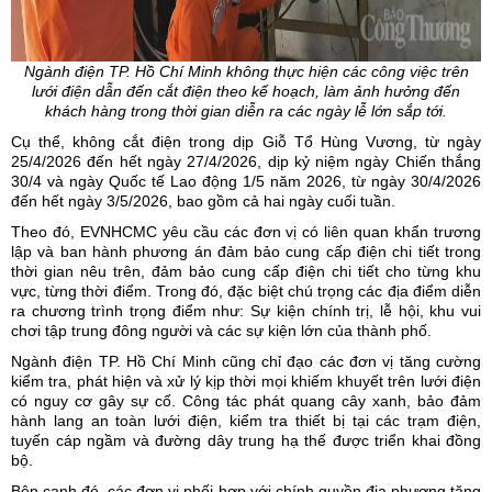
Ngành điện TP. Hồ Chí Minh không thực hiện các công việc trên
lưới điện dẫn đến cắt điện theo kế hoạch, làm ảnh hưởng đến
khách hàng trong thời gian diễn ra các ngày lễ lớn sắp tới.
Cụ thể, không cắt điện trong dịp Giỗ Tổ Hùng Vương, từ ngày
25/4/2026 đến hết ngày 27/4/2026, dịp kỷ niệm ngày Chiến thắng
30/4 và ngày Quốc tế Lao động 1/5 năm 2026, từ ngày 30/4/2026
đến hết ngày 3/5/2026, bao gồm cả hai ngày cuối tuần.
Theo đó, EVNHCMC yêu cầu các đơn vị có liên quan khẩn trương
lập và ban hành phương án đảm bảo
cung cấp điện
chi tiết trong
thời gian nêu trên, đảm bảo cung cấp điện chi tiết cho từng khu
vực, từng thời điểm. Trong đó, đặc biệt chú trọng các địa điểm diễn
ra chương trình trọng điểm như: Sự kiện chính trị, lễ hội, khu vui
chơi tập trung đông người và các sự kiện lớn của thành phố.
Ngành điện TP. Hồ Chí Minh
cũng chỉ đạo các đơn vị tăng cường
kiểm tra, phát hiện và xử lý kịp thời mọi khiếm khuyết trên lưới điện
có nguy cơ gây sự cố. Công tác phát quang cây xanh, bảo đảm
hành lang an toàn lưới điện, kiểm tra thiết bị tại các trạm điện,
tuyến cáp ngầm và đường dây trung hạ thế được triển khai đồng
bộ.
Bên cạnh đó, các đơn vị phối hợp với chính quyền địa phương tăng