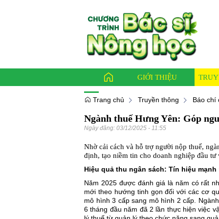
GIỚI THIỆU
TRUY
Trang chủ
Truyền thông
Báo chí 
Ngành thuế Hưng Yên: Góp nguồn
Báo ch
Ngày đăng:
03/12/2025 - 11:55
Bác sỹ
Nhờ cải cách và hỗ trợ người nộp thuế, ng
Thông
định, tạo niềm tin cho doanh nghiệp đầu tư v
Hiệu quả thu ngân sách: Tín hiệu mạnh
Năm 2025 được đánh giá là năm có rất nhi
mới theo hướng tinh gọn đối với các cơ 
mô hình 3 cấp sang mô hình 2 cấp. Ngành
6 tháng đầu năm đã 2 lần thực hiện việc 
lý thuế từ quản lý theo chức năng sang quả