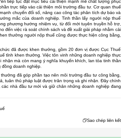
n tiếp tục đặt mục tiêu cải thiện mạnh mẽ chất lượng phục
hần trực tiếp vào cải thiện môi trường đầu tư. Cơ quan thuế
y mạnh chuyển đổi số, nâng cao công tác phân tích dự báo và
 vướng mắc của doanh nghiệp. Tinh thần lấy người nộp thuế
ong phương hướng nhiệm vụ, từ đổi mới tuyên truyền hỗ trợ,
cho đến việc rà soát chính sách và đề xuất giải pháp nhằm cải
 khen thưởng người nộp thuế cũng được thực hiện công bằng,
 chức đã được khen thưởng, gồm 20 đơn vị được Cục Thuế
uế tỉnh khen thưởng. Việc tôn vinh những doanh nghiệp thực
i nhận mà còn mang ý nghĩa khuyến khích, lan tỏa tinh thần
ng đồng doanh nghiệp.
n thưởng đã góp phần tạo nên môi trường đầu tư công bằng,
, tuân thủ pháp luật được trân trọng và ghi nhận. Đây chính
ữa các nhà đầu tư mới và giữ chân những doanh nghiệp đang
huế
Sao chép liên kết