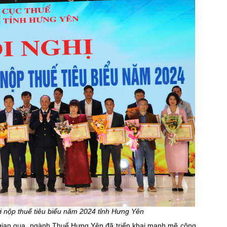
i nộp thuế tiêu biểu năm 2024 tỉnh Hưng Yên
i gian qua, ngành Thuế Hưng Yên đã triển khai mạnh mẽ công