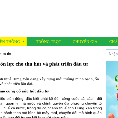
ỀN THÔNG
TRỒNG TRỌT
CHUYÊN GIA
CHĂ
đưa tin
 lực cho thu hút và phát triển đầu tư
í đưa tin
 nông học
ành thuế Hưng Yên đang xây dựng môi trường minh bạch, ổn
 Cáo
à phát triển lâu dài.
 mẽ củng cố sức hút đầu tư
ều biến động, đặc biệt phải kể đến công cuộc cải cách, đổi
quan quản lý nhà nước và chính quyền địa phương chuyển từ
 Thuế cả nước, trong đó có ngành thuế
tỉnh Hưng Yên
trong
vận hành theo mô hình bộ máy mới, chuyển đổi mô hình quản
n lý theo đối tượng kết hợp với chức năng.