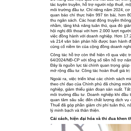
tác tuyên truyền, hỗ trợ người nộp thuế, m
môi trường đầu tư. Chỉ riêng năm 2024, cơ
quan báo chí thực hiện 997 tin bài, hơn 8
thu ngân sách. Các hoạt động truyền thông
nhầm, tăng khả năng tuân thủ, qua đó giảm 
hội nghị đối thoại với hơn 2.000 lượt ngư
việc đồng hành với doanh nghiệp. Hơn 17.20
và 214 văn bản phản hồi được ban hành đ
củng cố niềm tin của cộng đồng doanh ngh
Công tác hỗ trợ còn thể hiện rõ qua việc t
64/2024/NĐ-CP với tổng số tiền hỗ trợ nă
Đây là nguồn lực tài chính quan trọng giúp
mở rộng đầu tư. Công tác hoàn thuế giá trị 
Ngoài ra, việc triển khai các chính sách m
theo chỉ đạo của Chính phủ đã chứng minh
nghiệp, giảm thiểu gián đoạn sản xuất. Tấ
môi trường đầu tư. Doanh nghiệp khi đầu 
quan tâm sâu sắc đến chất lượng dịch vụ 
Thuế đã góp phần giảm chi phí tuân thủ, n
lý minh bạch và thân thiện.
Cải cách, hiện đại hóa và thi đua khen 