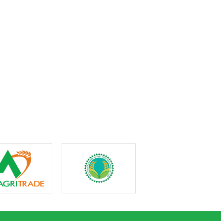
t cơ chế phát
Tổng Bí thư Tô Lâm
Thanh niên nông thôn
năng lượng quốc
đến Viêng Chăn, bắt
làm chủ kỹ năng số, mở
 Kỳ họp thứ 10
đầu thăm cấp Nhà nước
rộng thị trường nông
tới Lào
sản