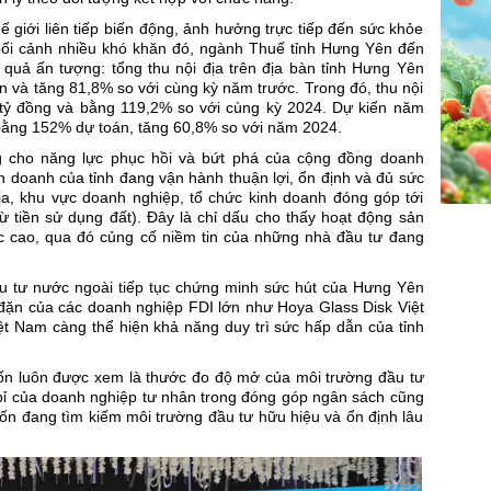
hế giới liên tiếp biến động, ảnh hưởng trực tiếp đến sức khỏe
 bối cảnh nhiều khó khăn đó, ngành Thuế tỉnh Hưng Yên đến
quả ấn tượng: tổng thu nội địa trên địa bàn tỉnh Hưng Yên
 và tăng 81,8% so với cùng kỳ năm trước. Trong đó, thu nội
9 tỷ đồng và bằng 119,2% so với cùng kỳ 2024. Dự kiến năm
, bằng 152% dự toán, tăng 60,8% so với năm 2024.
g cho năng lực phục hồi và bứt phá của cộng đồng doanh
h doanh của tỉnh đang vận hành thuận lợi, ổn định và đủ sức
ịa, khu vực doanh nghiệp, tổ chức kinh doanh đóng góp tới
ừ tiền sử dụng đất). Đây là chỉ dấu cho thấy hoạt động sản
ức cao, qua đó củng cố niềm tin của những nhà đầu tư đang
u tư nước ngoài tiếp tục chứng minh sức hút của
Hưng Yên
 đặn của các doanh nghiệp FDI lớn như Hoya Glass Disk Việt
t Nam càng thể hiện khả năng duy trì sức hấp dẫn của tỉnh
ốn luôn được xem là thước đo độ mở của môi trường đầu tư
 bỉ của doanh nghiệp tư nhân trong đóng góp ngân sách cũng
vốn đang tìm kiếm môi trường đầu tư hữu hiệu và ổn định lâu