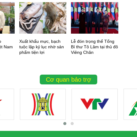
o
Xuất khẩu mực, bạch
Lễ đón trọng thể Tổng
Xem xé
ệt Nam
tuộc lập kỷ lục nhờ sản
Bí thư Tô Lâm tại thủ đô
triển 
phẩm tiện lợi
Viêng Chăn
gia tại
Cơ quan bảo trợ