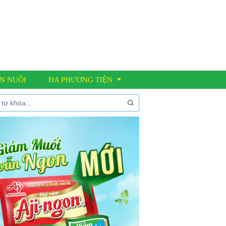
N NUÔI
ĐA PHƯƠNG TIỆN
Thư viện ảnh
Video clip