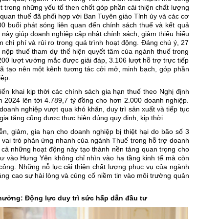
ột trong những yếu tố then chốt góp phần cải thiện chất lượng
 quan thuế đã phối hợp với Ban Tuyên giáo Tỉnh ủy và các cơ
00 buổi phát sóng liên quan đến chính sách thuế và kết quả
 này giúp doanh nghiệp cập nhật chính sách, giảm thiểu hiểu
chi phí và rủi ro trong quá trình hoạt động. Đáng chú ý, 27
ời nộp thuế tham dự thể hiện quyết tâm của ngành thuế trong
0 lượt vướng mắc được giải đáp, 3.106 lượt hỗ trợ trực tiếp
ã tạo nên một kênh tương tác cởi mở, minh bạch, góp phần
iệp.
riển khai kịp thời các chính sách gia hạn thuế theo Nghị định
m 2024 lên tới 4.789,7 tỷ đồng cho hơn 2.000 doanh nghiệp.
 doanh nghiệp vượt qua khó khăn, duy trì sản xuất và tiếp tục
gia tăng cũng được thực hiện đúng quy định, kịp thời.
iễn, giảm, gia hạn cho doanh nghiệp bị thiệt hại do bão số 3
 vai trò phản ứng nhanh của ngành Thuế trong hỗ trợ doanh
t cả những hoạt động này tạo thành nền tảng quan trọng cho
tư vào Hưng Yên không chỉ nhìn vào hạ tầng kinh tế mà còn
công. Những nỗ lực cải thiện chất lượng phục vụ của ngành
âng cao sự hài lòng và củng cố niềm tin vào môi trường quản
thưởng: Động lực duy trì sức hấp dẫn đầu tư