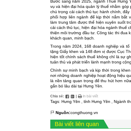
Bước sang năm 2025,
ngành Thuế
Hưng Yê
vụ và hiện đại hóa quản lý thuế nhằm góp p
chú trọng cải cách thủ tục hành chính, đẩ
phối hợp liên ngành để kịp thời nắm bắt
làm trung tâm được thể hiện xuyên suốt tr
cải cách thủ tục, hiện đại hóa ngành thuế 
thiện môi trường đầu tư. Công tác thi đua
khách quan, minh bạch.
Trong năm 2024, 168 doanh nghiệp và tổ
tặng Giấy khen và 148 đơn vị được Cục Th
hiện tốt
chính sách thuế
không chỉ là sự gh
tuân thủ và phát triển lành mạnh trong cộ
Chính sự minh bạch và kịp thời trong khe
nơi những doanh nghiệp hoạt động hiệu quả
là nền tảng quan trọng để thu hút hơn n
gắn bó lâu dài tại Hưng Yên.
Chia sẻ:
|
In bài viết
Tags:
Hưng Yên
,
tỉnh Hưng Yên
,
Ngành t
Nguồn:
congthuong.vn
Bài viết liên quan