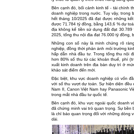
Bên cạnh đó, bối cảnh kinh tế - tài chính t
doanh nghiệp trong nước. Tuy vậy, trong
hết tháng 10/2025 đã đạt được những kết 
được 71.784 tỷ đồng, bằng 143,6 % dự toán
địa không kể tiền sử dụng đất đạt 30.78
2025, tổng thu nội địa đạt 76.000 tỷ đồng
Những con số này là minh chứng rõ ràn
nghiệp, đồng thời phản ánh môi trường kin
hấp dẫn nhà đầu tư. Trong tổng thu nội đ
hơn 80% số thu từ các khoản thuế, phí (tr
xuất kinh doanh trên địa bàn duy trì ở m
khảo sát điểm đến mới.
Đặc biệt, khu vực doanh nghiệp có vốn đầ
với số thu vượt dự toán. Sự hiện diện đều
Nam II, Canon Việt Nam hay Panasonic Việ
trong mắt nhà đầu tư quốc tế.
Bên cạnh đó, khu vực ngoài quốc doanh v
đã chứng minh vai trò quan trọng. Sự bền
là chỉ báo quan trọng đối với những dòng 
dài.