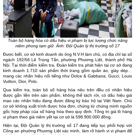
Toàn bộ hàng hóa có dấu hiệu vi phạm bị lực lượng chức năng
niêm phong tạm giữ. Ảnh: Đội Quản lý thị trường số 17
Được biết, cơ sở kinh doanh do ông N.V.H làm chủ, có địa chỉ tại số
ngách 192/56 Lê Trọng Tấn, phường Phương Liệt, thành phố
Hà
Nội
. Tại thời điểm kiểm tra, Đoàn kiểm tra phát hiện tại cơ sở đang
kinh doanh 1.710 sản phẩm thời trang gồm quần áo, giày dép…
mang các nhãn hiệu nổi tiếng như Dolce & Gabbana, Gucci, Louis
Vuitton, Dior, Polo.
Qua kiểm tra, toàn bộ số hàng hóa nêu trên đều có nhãn hiệu
được gắn liền trên sản phẩm, không thể tách rời, có dấu hiệu giả
mạo các nhãn hiệu đang được đăng ký bảo hộ tại Việt Nam. Chủ
cơ sở không xuất trình được hóa đơn, chứng từ chứng minh nguồn
gốc hợp pháp của số hàng hóa theo quy định. Tổng trị giá lô hàng
vi phạm theo giá niêm yết tại cơ sở là 598.900.000 đồng.
Hiện tại, Đội Quản lý thị trường số 17 đang tiếp tục phối hợp với
Công an phường Phương Liệt xác minh, làm rõ hành vi vi phạm để