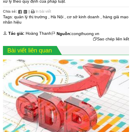
xử lý theo quy định của pháp luật.
Chia sẻ:
|
In bài viết
Tags:
quản lý thị trường
,
Hà Nội
,
cơ sở kinh doanh
,
hàng giả mạo
nhãn hiệu
Tác giả:
Hoàng Thanh
Nguồn:
congthuong.vn
Sao chép liên kết
Bài viết liên quan