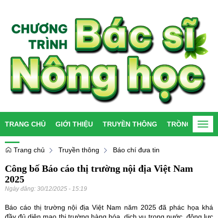
TRANG CHỦ
GIỚI THIỆU
TRUYỀN THÔNG
TRỒNG TRỌT
Togg
navi
Trang chủ
Truyền thông
Báo chí đưa tin
Công bố Báo cáo thị trường nội địa Việt Nam
2025
Ngày đăng:
30/12/2025 - 15:19
Báo cáo thị trường nội địa Việt Nam năm 2025 đã phác họa khá
đầy đủ diện mạo thị trường hàng hóa, dịch vụ trong nước, động lực