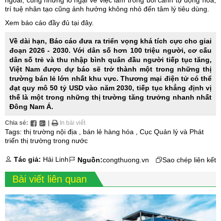
trí tuệ nhân tạo cũng ảnh hưởng không nhỏ đến tâm lý tiêu dùng.
Xem báo cáo đầy đủ
tại đây.
Về dài hạn, Báo cáo đưa ra triển vọng khá tích cực cho giai
đoạn 2026 - 2030. Với dân số hơn 100 triệu người, cơ cấu
dân số trẻ và thu nhập bình quân đầu người tiếp tục tăng,
Việt Nam được dự báo sẽ trở thành một trong những thị
trường bán lẻ lớn nhất khu vực. Thương mại điện tử có thể
đạt quy mô 50 tỷ USD vào năm 2030, tiếp tục khẳng định vị
thế là một trong những thị trường tăng trưởng nhanh nhất
Đông Nam Á.
Chia sẻ:
|
In bài viết
Tags:
thị trường nội địa
,
bán lẻ hàng hóa
,
Cục Quản lý và Phát
triển thị trường trong nước
Tác giả:
Hải Linh
Nguồn:
congthuong.vn
Sao chép liên kết
Bài viết liên quan