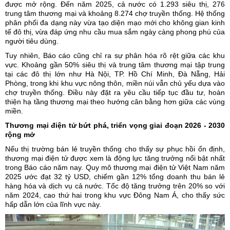
được mở rộng. Đến năm 2025, cả nước có 1.293 siêu thị, 276
trung tâm thương mại và khoảng 8.274 chợ truyền thống. Hệ thống
phân phối đa dạng này vừa tạo diện mạo mới cho không gian kinh
tế đô thị, vừa đáp ứng nhu cầu mua sắm ngày càng phong phú của
người tiêu dùng.
Tuy nhiên, Báo cáo cũng chỉ ra sự phân hóa rõ rệt giữa các khu
vực. Khoảng gần 50% siêu thị và trung tâm thương mại tập trung
tại các đô thị lớn như Hà Nội, TP. Hồ Chí Minh, Đà Nẵng, Hải
Phòng, trong khi khu vực nông thôn, miền núi vẫn chủ yếu dựa vào
chợ truyền thống. Điều này đặt ra yêu cầu tiếp tục đầu tư, hoàn
thiện hạ tầng thương mại theo hướng cân bằng hơn giữa các vùng
miền.
Thương mại điện tử bứt phá, triển vọng giai đoạn 2026 - 2030
rộng mở
Nếu thị trường bán lẻ truyền thống cho thấy sự phục hồi ổn định,
thương mại điện tử
được xem là động lực tăng trưởng nổi bật nhất
trong Báo cáo năm nay. Quy mô thương mại điện tử Việt Nam năm
2025 ước đạt 32 tỷ USD, chiếm gần 12% tổng doanh thu bán lẻ
hàng hóa và dịch vụ cả nước. Tốc độ tăng trưởng trên 20% so với
năm 2024, cao thứ hai trong khu vực Đông Nam Á, cho thấy sức
hấp dẫn lớn của lĩnh vực này.