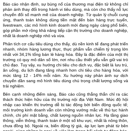
Báo cáo nhận định, sự bùng nổ của thương mại điện tử không chỉ
phản ánh thay đổi trong hành vi tiêu dùng, mà còn cho thấy nỗ lực
chuyển đổi số mạnh mẽ của doanh nghiệp. Từ quản lý chuỗi cung
ứng, thanh toán không dùng tiền mặt đến bán hàng trực tuyến,
livestream, các mô hình kinh doanh mới đang ngày càng phổ biến,
góp phần mở rộng khả năng tiếp cận thị trường cho
doanh nghiệp
,
nhất là doanh nghiệp nhỏ và vừa.
Phân tích cơ cấu tiêu dùng cho thấy, dù nền kinh tế đang phát triển
nhanh, nhóm hàng lương thực, thực phẩm vẫn chiếm tỷ trọng lớn
nhất với 34,1% tổng bán lẻ hàng hóa. Đây là đặc điểm của một thị
trường có quy mô dân số lớn, nơi nhu cầu thiết yếu vẫn giữ vai trò
chủ đạo. Tuy vậy, xu hướng chi tiêu cho dịch vụ, đặc biệt là lưu trú,
ăn uống, du lịch đang tăng nhanh hơn chi tiêu cho hàng hóa, với
mức tăng 12 - 14% mỗi năm. Xu hướng này phản ánh sự dịch
chuyển dần sang mô hình tiêu dùng chú trọng chất lượng sống và
trải nghiệm.
Bên cạnh những điểm sáng, Báo cáo cũng thẳng thắn chỉ ra các
thách thức hiện hữu của thị trường nội địa Việt Nam. Mức độ hội
nhập cao khiến thị trường dễ bị tác động bởi biến động quốc tế;
môi trường kinh doanh vẫn còn những vướng mắc về thủ tục hành
chính, chi phí mặt bằng, chất lượng nguồn nhân lực. Hạ tầng giao
thông, viễn thông, thanh toán ở một số khu vực, nhất là nông thôn,
chưa đồng bộ. Ngoài ra, biến động tỷ giá, áp lực lạm phát từ bên
ngoài, cùng những lo ngại về việc làm trong bối cảnh tự động hóa,