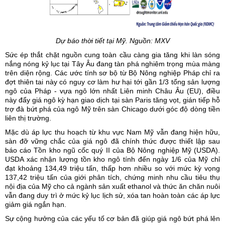
Dự báo thời tiết tại Mỹ. Nguồn: MXV
Sức ép thắt chặt nguồn cung toàn cầu càng gia tăng khi làn sóng
nắng nóng kỷ lục tại Tây Âu đang tàn phá nghiêm trọng mùa màng
trên diện rộng. Các ước tính sơ bộ từ Bộ Nông nghiệp Pháp chỉ ra
đợt thiên tai này có nguy cơ làm hư hại tới gần 1/3 tổng sản lượng
ngô của Pháp - vựa ngô lớn nhất Liên minh Châu Âu (EU), điều
này đẩy giá ngô kỳ hạn giao dịch tại sàn Paris tăng vọt, gián tiếp hỗ
trợ đà bứt phá của ngô Mỹ trên sàn Chicago dưới góc độ dòng tiền
liên thị trường.
Mặc dù áp lực thu hoạch từ khu vực Nam Mỹ vẫn đang hiện hữu,
sàn đỡ vững chắc của giá ngô đã chính thức được thiết lập sau
báo cáo Tồn kho ngũ cốc quý II của Bộ Nông nghiệp Mỹ (USDA).
USDA xác nhận lượng tồn kho ngô tính đến ngày 1/6 của Mỹ chỉ
đạt khoảng 134,49 triệu tấn, thấp hơn nhiều so với mức kỳ vọng
137,42 triệu tấn của giới phân tích, chứng minh nhu cầu tiêu thụ
nội địa của Mỹ cho cả ngành sản xuất ethanol và thức ăn chăn nuôi
vẫn đang duy trì ở mức kỷ lục lịch sử, xóa tan hoàn toàn các áp lực
giảm giá ngắn hạn.
Sự cộng hưởng của các yếu tố cơ bản đã giúp giá ngô bứt phá lên