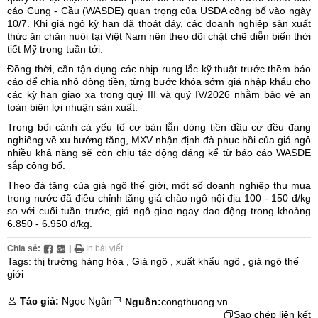
cáo Cung - Cầu (WASDE) quan trọng của USDA công bố vào ngày
10/7. Khi giá ngô kỳ hạn đã thoát đáy, các doanh nghiệp sản xuất
thức ăn chăn nuôi tại Việt Nam nên theo dõi chặt chẽ diễn biến thời
tiết Mỹ trong tuần tới.
Đồng thời, cần tận dụng các nhịp rung lắc kỹ thuật trước thềm báo
cáo để chia nhỏ dòng tiền, từng bước khóa sớm giá nhập khẩu cho
các kỳ hạn giao xa trong quý III và quý IV/2026 nhằm bảo vệ an
toàn biên lợi nhuận sản xuất.
Trong bối cảnh cả yếu tố cơ bản lẫn dòng tiền đầu cơ đều đang
nghiêng về xu hướng tăng, MXV nhận định đà phục hồi của giá ngô
nhiều khả năng sẽ còn chịu tác động đáng kể từ báo cáo WASDE
sắp công bố.
Theo đà tăng của
giá ngô thế giới
, một số doanh nghiệp thu mua
trong nước đã điều chỉnh tăng giá chào ngô nội địa 100 - 150
đ/kg
so với cuối tuần trước, giá ngô giao ngay dao động trong khoảng
6.850 - 6.950 đ/kg.
Chia sẻ:
|
In bài viết
Tags:
thị trường hàng hóa
,
Giá ngô
,
xuất khẩu ngô
,
giá ngô thế
giới
Tác giả:
Ngọc Ngân
Nguồn:
congthuong.vn
Sao chép liên kết