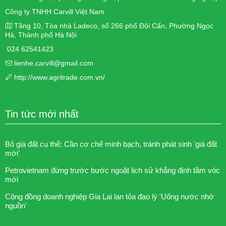
Công ty TNHH Carvill Việt Nam
Tầng 10, Tòa nhà Ladeco, số 266 phố Đội Cấn, Phường Ngọc
Hà, Thành phố Hà Nội
024 62541423
lienhe.carvill@gmail.com
http://www.agritrade.com.vn/
Tin tức mới nhất
Bỏ giá đất cụ thể: Cần cơ chế minh bạch, tránh phát sinh 'giá đất
mới'
Petrovietnam đứng trước bước ngoặt lịch sử khẳng định tầm vóc
mới
Cộng đồng doanh nghiệp Gia Lai lan tỏa đạo lý 'Uống nước nhớ
nguồn'