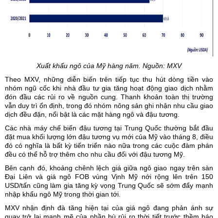
Xuất khẩu ngô của Mỹ hàng năm. Nguồn: MXV
Theo MXV, những diễn biến trên tiếp tục thu hút dòng tiền vào
nhóm ngũ cốc khi nhà đầu tư gia tăng hoạt động giao dịch nhằm
đón đầu các rủi ro về nguồn cung. Thanh khoản toàn thị trường
vẫn duy trì ổn định, trong đó nhóm nông sản ghi nhận nhu cầu giao
dịch đều đặn, nổi bật là các mặt hàng ngô và đậu tương.
Các nhà máy chế biến đậu tương tại Trung Quốc thường bắt đầu
đặt mua khối lượng lớn đậu tương vụ mới của Mỹ vào tháng 8, điều
đó có nghĩa là bất kỳ tiến triển nào nữa trong các cuộc đàm phán
đều có thể hỗ trợ thêm cho nhu cầu đối với đậu tương Mỹ.
Bên cạnh đó, khoảng chênh lệch giá giữa ngô giao ngay trên sàn
Đại Liên và giá ngô FOB vùng Vịnh Mỹ nới rộng lên trên 150
USD/tấn cũng làm gia tăng kỳ vọng Trung Quốc sẽ sớm đẩy mạnh
nhập khẩu ngô Mỹ trong thời gian tới.
MXV nhận định đà tăng hiện tại của giá ngô đang phản ánh sự
quay trở lại mạnh mẽ của phần bù rủi ro thời tiết trước thềm báo