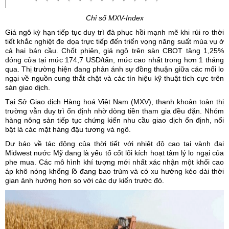
Chỉ số MXV-Index
Giá ngô
kỳ hạn tiếp tục duy trì đà phục hồi mạnh mẽ khi rủi ro thời
tiết khắc nghiệt đe dọa trực tiếp đến triển vọng năng suất mùa vụ ở
cả hai bán cầu. Chốt phiên, giá ngô trên sàn CBOT tăng 1,25%
đóng cửa tại mức 174,7 USD/tấn, mức cao nhất trong hơn 1 tháng
qua. Thị trường hiện đang phản ánh sự đồng thuận giữa các mối lo
ngại về nguồn cung thắt chặt và các tín hiệu kỹ thuật tích cực trên
sàn giao dịch.
Tại Sở Giao dịch Hàng hoá Việt Nam (MXV), thanh khoản toàn thị
trường vẫn duy trì ổn định nhờ dòng tiền tham gia đều đặn. Nhóm
hàng nông sản tiếp tục chứng kiến nhu cầu giao dịch ổn định, nổi
bật là các mặt hàng đậu tương và ngô.
Dự báo về tác động của thời tiết với nhiệt độ cao tại vành đai
Midwest nước Mỹ đang là yếu tố cốt lõi kích hoạt tâm lý lo ngại của
phe mua. Các mô hình khí tượng mới nhất xác nhận một khối cao
áp khô nóng khổng lồ đang bao trùm và có xu hướng kéo dài thời
gian ảnh hưởng hơn so với các dự kiến trước đó.