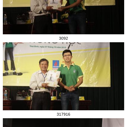
3092
317916