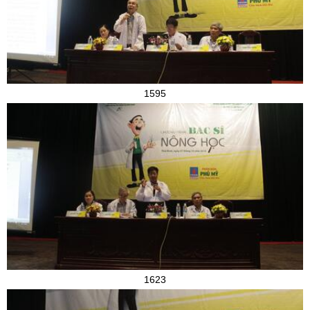
1595
1623