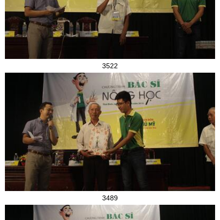
3522
3489