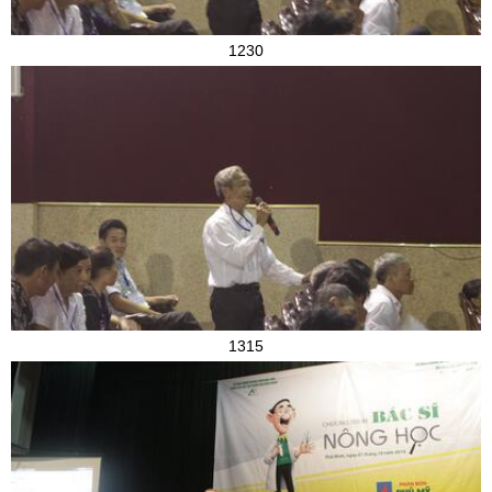
1230
1315