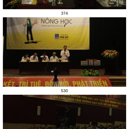
374
530