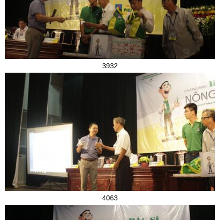
3932
4063