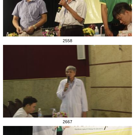
2558
2667