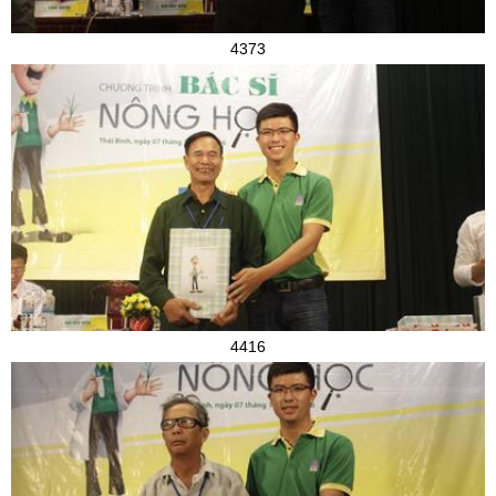
4373
4416