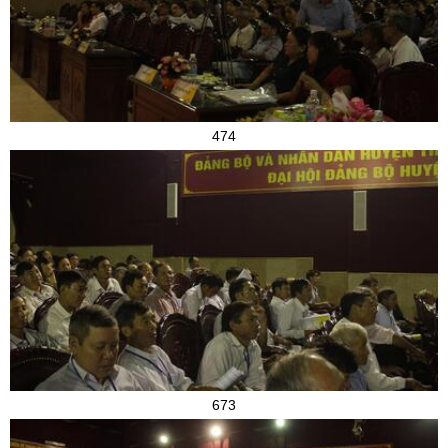
474
673