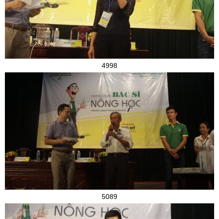
4998
5089