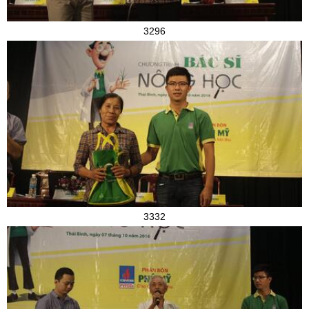
3296
3332