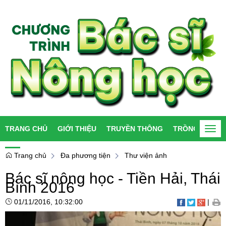
TRANG CHỦ
GIỚI THIỆU
TRUYỀN THÔNG
TRỒNG TRỌT
Togg
navi
Trang chủ
Đa phương tiện
Thư viện ảnh
Bác sĩ nông học - Tiền Hải, Thái
Bình 2016
01/11/2016, 10:32:00
|