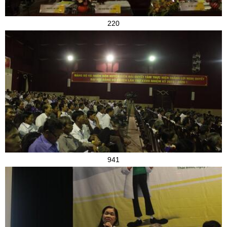
220
941