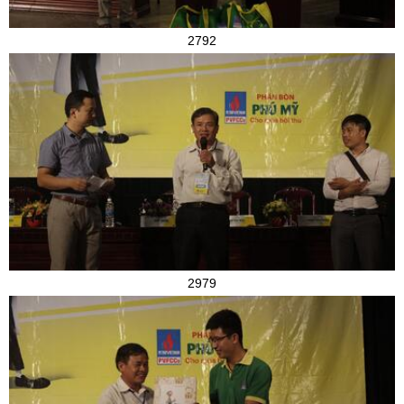
2792
2979