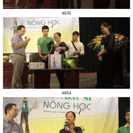
4635
4854