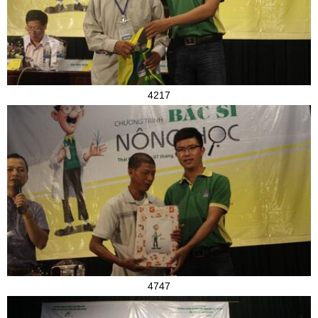
4217
4747