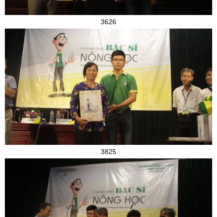
3626
3825