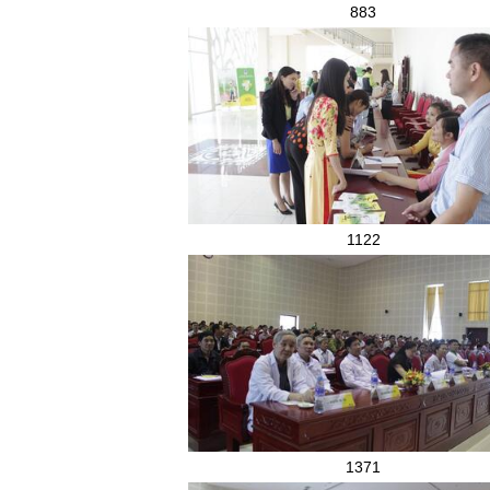
883
1122
1371