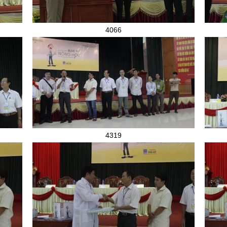
4066
4319