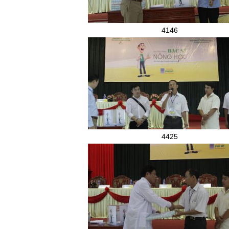
4146
4425