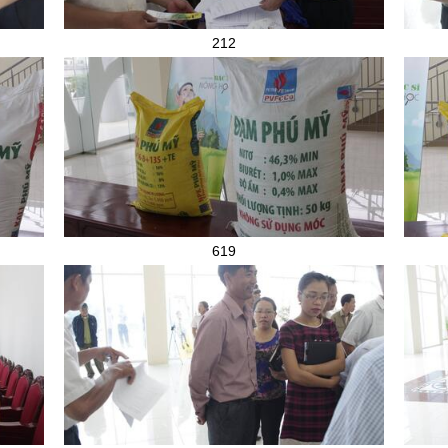
212
619