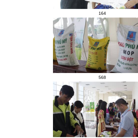
164
568