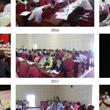
2916
3217