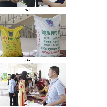
396
747