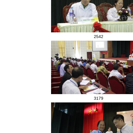
2542
3179