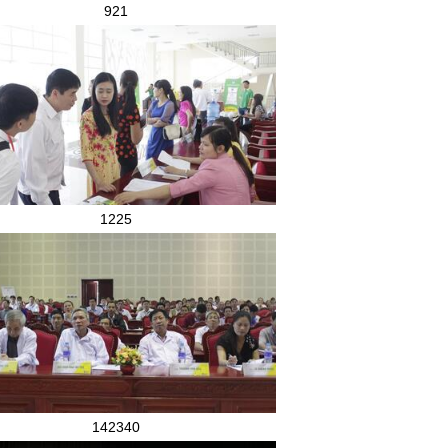
921
1225
142340