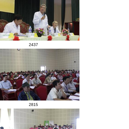
2437
2815