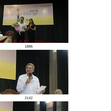
1886
2142