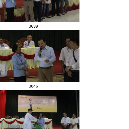
3639
3846