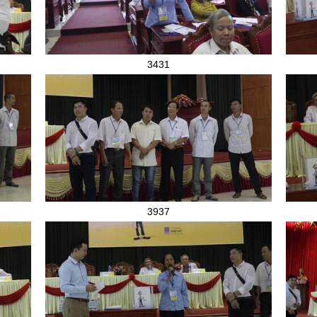
3431
3937