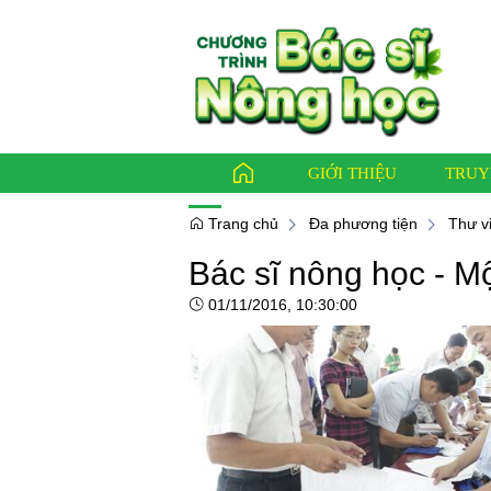
GIỚI THIỆU
TRUY
Trang chủ
Đa phương tiện
Thư v
Bác sĩ nông học - 
Báo ch
Bác sỹ
01/11/2016, 10:30:00
Thông