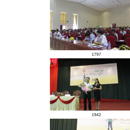
1797
1942