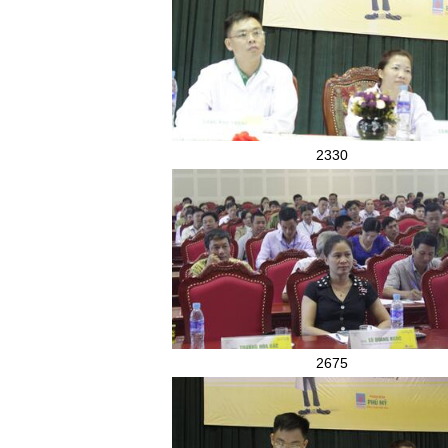
2330
2675