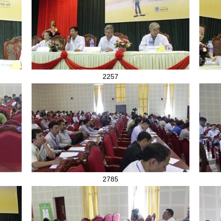
2257
2785