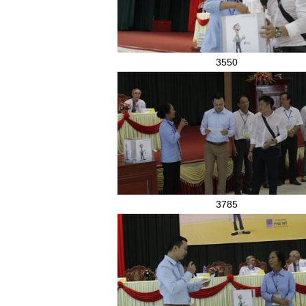
3550
3785