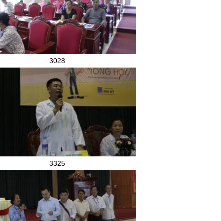
3028
3325