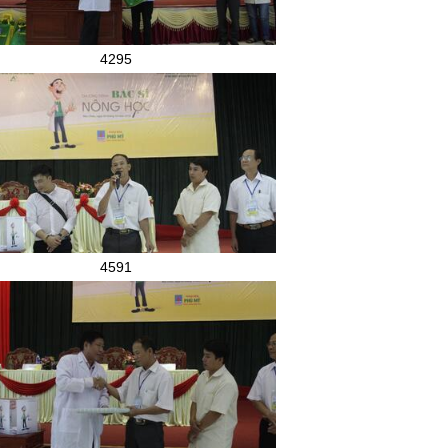
4295
4591