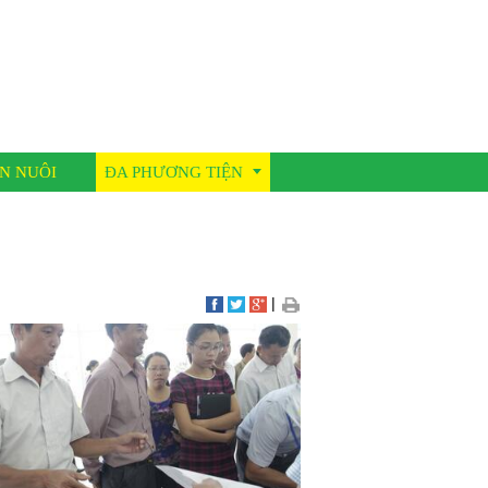
N NUÔI
ĐA PHƯƠNG TIỆN
Thư viện ảnh
Video clip
|