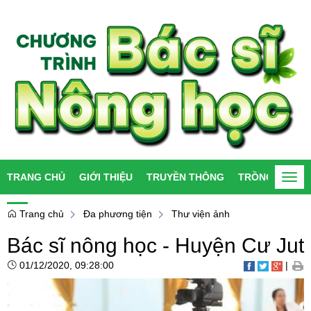
TRANG CHỦ
GIỚI THIỆU
TRUYỀN THÔNG
TRỒNG TRỌT
Togg
navi
Trang chủ
Đa phương tiện
Thư viện ảnh
Bác sĩ nông học - Huyện Cư Jut
01/12/2020, 09:28:00
|