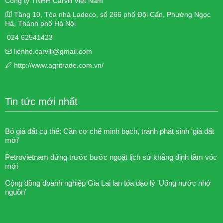
Công ty TNHH Carvill Việt Nam
Tầng 10, Tòa nhà Ladeco, số 266 phố Đội Cấn, Phường Ngọc
Hà, Thành phố Hà Nội
024 62541423
lienhe.carvill@gmail.com
http://www.agritrade.com.vn/
Tin tức mới nhất
Bỏ giá đất cụ thể: Cần cơ chế minh bạch, tránh phát sinh 'giá đất
mới'
Petrovietnam đứng trước bước ngoặt lịch sử khẳng định tầm vóc
mới
Cộng đồng doanh nghiệp Gia Lai lan tỏa đạo lý 'Uống nước nhớ
nguồn'