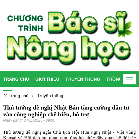
TRANG CHỦ
GIỚI THIỆU
TRUYỀN THÔNG
TRỒNG TRỌT
Togg
navi
Trang chủ
Truyền thông
Thủ tướng đề nghị Nhật Bản tăng cường đầu tư
vào công nghiệp chế biến, hỗ trợ
Ngày đăng:
04/11/2025 - 09:05
Thủ tướng đề nghị ngài Chủ tịch Hội Hữu nghị Nhật - Việt vùng
Kansai và Hội tiếp tục quan tâm, ủng hộ, thúc đẩy quan hệ đối tác