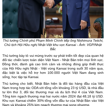
Thủ tướng Chính phủ Phạm Minh Chính tiếp ông Nishimura Teiichi,
Chủ tịch Hội Hữu nghị Nhật-Việt khu vực Kansai - Ảnh: VGP/Nhật
Bắc
Thủ tướng bày tỏ vui mừng trước sự phát triển tốt đẹp của quan hệ
đối tác chiến lược toàn diện Việt Nam - Nhật Bản trên mọi lĩnh vực.
Đồng thời, đánh giá cao tình cảm và những đóng góp thiết thực
của Hội Hữu nghị Nhật - Việt vùng Kansai trong suốt 30 năm qua,
đặc biệt là việc hỗ trợ hơn 100.000 người Việt Nam đang sinh
sống, học tập tại Kansai.
Thủ tướng cho biết, Nhật Bản hiện là đối tác hàng đầu của Việt
Nam trong hợp tác ODA với tổng vốn khoảng 23 tỷ USD, là nhà đầu
tư lớn thứ 3, đối tác thương mại và du lịch thứ 4 của Việt Nam.
Tổng kim ngạch thương mại hai nước năm 2024 đạt 48,18 tỷ USD.
Khu vực Kansai chiếm 30% tổng vốn đầu tư của Nhật Bản vào Việt
Nam và khoảng 25% kim ngạch thương mại song phương.