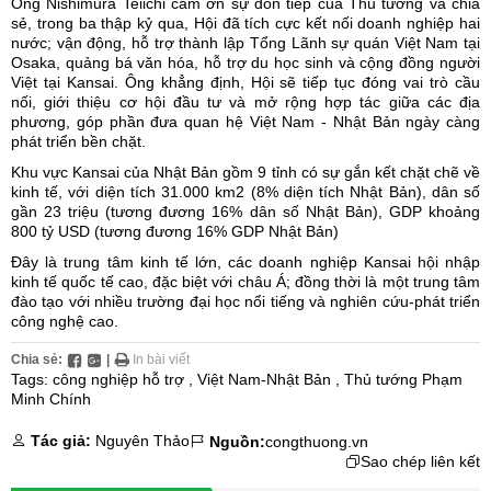
Ông Nishimura Teiichi cảm ơn sự đón tiếp của Thủ tướng và chia
sẻ, trong ba thập kỷ qua, Hội đã tích cực kết nối doanh nghiệp hai
nước; vận động, hỗ trợ thành lập Tổng Lãnh sự quán Việt Nam tại
Osaka, quảng bá văn hóa, hỗ trợ du học sinh và cộng đồng người
Việt tại Kansai. Ông khẳng định, Hội sẽ tiếp tục đóng vai trò cầu
nối, giới thiệu cơ hội đầu tư và mở rộng hợp tác giữa các địa
phương, góp phần đưa quan hệ Việt Nam - Nhật Bản ngày càng
phát triển bền chặt.
Khu vực Kansai của Nhật Bản gồm 9 tỉnh có sự gắn kết chặt chẽ về
kinh tế, với diện tích 31.000 km2 (8% diện tích Nhật Bản), dân số
gần 23 triệu (tương đương 16% dân số Nhật Bản), GDP khoảng
800 tỷ USD (tương đương 16% GDP Nhật Bản)
Đây là trung tâm kinh tế lớn, các doanh nghiệp Kansai hội nhập
kinh tế quốc tế cao, đặc biệt với châu Á; đồng thời là một trung tâm
đào tạo với nhiều trường đại học nổi tiếng và nghiên cứu-phát triển
công nghệ cao.
Chia sẻ:
|
In bài viết
Tags:
công nghiệp hỗ trợ
,
Việt Nam-Nhật Bản
,
Thủ tướng Phạm
Minh Chính
Tác giả:
Nguyên Thảo
Nguồn:
congthuong.vn
Sao chép liên kết