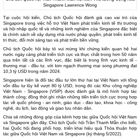
Singapore Lawrence Wong
Tại cuộc hội kiến, Chủ tịch Quốc hội đánh giá cao vai trò của
Singapore trong việc hỗ trợ Việt Nam phát triển kinh tế thị trường
và hội nhập quốc tế và những kinh nghiệm của Singapore đặc biệt
là chính sách về xây dựng nhà nước pháp quyền, phát triển kinh tế
tri thức, đổi mới sáng tạo và phát triển bền vững.
Chủ tịch Quốc hội bày tỏ vui mừng khi chứng kiến quan hệ hai
nước ngày càng phát triển tích cực và thực chất trong hơn 50 năm
qua trên tất cả các lĩnh vực, đặc biệt là trong lĩnh vực kinh tế -
thương mại - đầu tư, với kim ngạch thương mại song phương đạt
10,3 tỷ USD trong năm 2024.
Singapore hiện là đối tác đầu tư lớn thứ hai tại Việt Nam với tổng
vốn đầu tư lũy kế vượt 80 tỷ USD, trong đó các Khu công nghiệp
Việt Nam - Singapore (VSIP) được đánh giá là mô hình hợp tác
thành công; đồng thời ghi nhận những tiến triển tích cực trong hợp
tác về quốc phòng - an ninh, giáo dục - đào tạo, khoa học - công
nghệ, du lịch, lao động và giao lưu nhân dân.
Chia sẻ những đóng góp của kênh hợp tác giữa Quốc hội Việt Nam
và Singapore gần đây, Chủ tịch Quốc hội Trần Thanh Mẫn cho biết,
hai Quốc hội đang phối hợp, triển khai hiệu quả Thỏa thuận hợp
tác giữa Quốc hội Việt Nam và Singapore (ký tháng 5/2022).