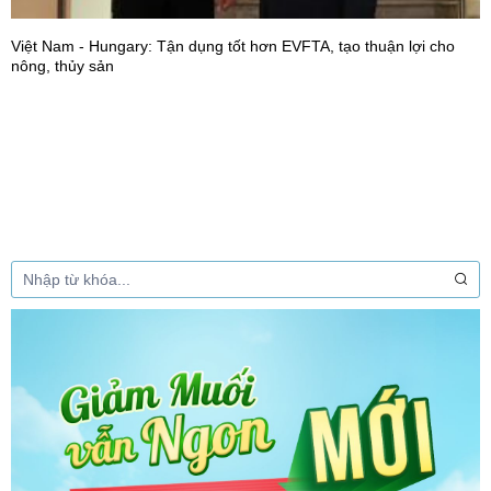
 tốt hơn EVFTA, tạo thuận lợi cho
30 năm thành lập Tập đoàn Ol
nông nghiệp bền vững!