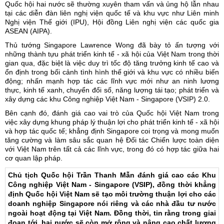
Quốc hội hai nước sẽ thường xuyên tham vấn và ủng hộ lẫn nhau
tại các diễn đàn liên nghị viện quốc tế và khu vực như Liên minh
Nghị viện Thế giới (IPU), Hội đồng Liên nghị viện các quốc gia
ASEAN (AIPA).
Thủ tướng Singapore Lawrence Wong đã bày tỏ ấn tượng với
những thành tựu phát triển kinh tế - xã hội của Việt Nam trong thời
gian qua, đặc biệt là việc duy trì tốc độ tăng trưởng kinh tế cao và
ổn định trong bối cảnh tình hình thế giới và khu vực có nhiều biến
động; nhấn mạnh hợp tác các lĩnh vực mới như an ninh lương
thực, kinh tế xanh, chuyển đổi số, năng lượng tái tạo; phát triển và
xây dựng các khu Công nghiệp Việt Nam - Singapore (VSIP) 2.0.
Bên cạnh đó, đánh giá cao vai trò của
Quốc hội Việt Nam
trong
việc xây dựng khung pháp lý thuận lợi cho phát triển kinh tế - xã hội
và hợp tác quốc tế; khẳng định Singapore coi trọng và mong muốn
tăng cường và làm sâu sắc quan hệ Đối tác Chiến lược toàn diện
với Việt Nam trên tất cả các lĩnh vực, trong đó có hợp tác giữa hai
cơ quan lập pháp.
Chủ tịch Quốc hội Trần Thanh Mẫn đánh giá cao các Khu
Công nghiệp Việt Nam - Singapore (VSIP), đồng thời khẳng
định Quốc hội Việt Nam sẽ tạo môi trường thuận lợi cho các
doanh nghiệp Singapore nói riêng và các nhà đầu tư nước
ngoài hoạt động tại Việt Nam. Đồng thời, tin rằng trong giai
đoạn tới, hai nước sẽ còn mở rộng và nâng cao chất lượng