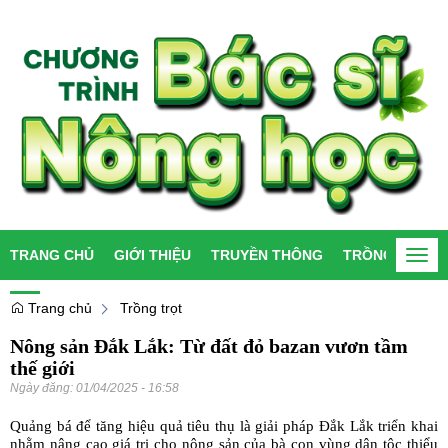
TRANG CHỦ
GIỚI THIỆU
TRUYỀN THÔNG
TRỒNG TRỌT
Togg
navi
Trang chủ
Trồng trọt
Nông sản Đắk Lắk: Từ đất đỏ bazan vươn tầm
thế giới
Ngày đăng:
01/04/2025 - 16:58
Quảng bá để tăng hiệu quả tiêu thụ là giải pháp Đắk Lắk triển khai
nhằm nâng cao giá trị cho nông sản của bà con vùng dân tộc thiểu