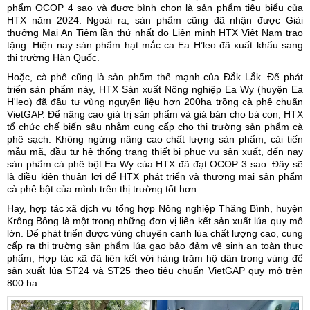
phẩm OCOP 4 sao và được bình chọn là sản phẩm tiêu biểu của
HTX năm 2024. Ngoài ra, sản phẩm cũng đã nhận được Giải
thưởng Mai An Tiêm lần thứ nhất do Liên minh HTX Việt Nam trao
tặng. Hiện nay sản phẩm hạt mắc ca Ea H’leo đã xuất khẩu sang
thị trường Hàn Quốc.
Hoặc, cà phê cũng là sản phẩm thế mạnh của Đắk Lắk. Để phát
triển sản phẩm này, HTX Sản xuất Nông nghiệp Ea Wy (huyện Ea
H'leo) đã đầu tư vùng nguyên liệu hơn 200ha trồng cà phê chuẩn
VietGAP. Để nâng cao giá trị sản phẩm và giá bán cho bà con, HTX
tổ chức chế biến sâu nhằm cung cấp cho thị trường sản phẩm cà
phê sạch. Không ngừng nâng cao chất lượng sản phẩm, cải tiến
mẫu mã, đầu tư hệ thống trang thiết bị phục vụ sản xuất, đến nay
sản phẩm cà phê bột Ea Wy của HTX đã đạt OCOP 3 sao. Đây sẽ
là điều kiện thuận lợi để HTX phát triển và thương mại sản phẩm
cà phê bột của mình trên thị trường tốt hơn.
Hay, hợp tác xã dịch vụ tổng hợp Nông nghiệp Thăng Bình, huyện
Krông Bông là một trong những đơn vị liên kết sản xuất lúa quy mô
lớn. Để phát triển được vùng chuyên canh lúa chất lượng cao, cung
cấp ra thị trường sản phẩm lúa gạo bảo đảm vệ sinh an toàn thực
phẩm, Hợp tác xã đã liên kết với hàng trăm hộ dân trong vùng để
sản xuất lúa ST24 và ST25 theo tiêu chuẩn VietGAP quy mô trên
800 ha.