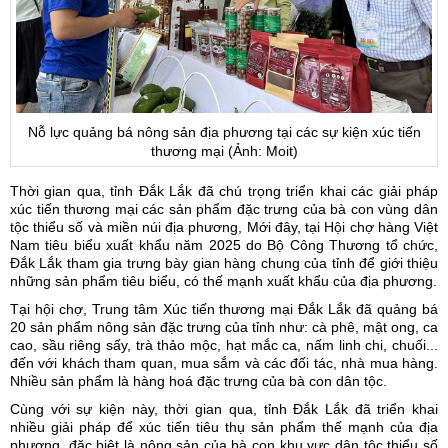
Nỗ lực quảng bá nông sản địa phương tại các sự kiện xúc tiến
thương mại (Ảnh: Moit)
Thời gian qua, tỉnh Đắk Lắk đã chú trọng triển khai các giải pháp
xúc tiến thương mại
các sản phẩm đặc trưng của bà con vùng dân
tộc thiểu số và miền núi địa phương, Mới đây, tại Hội chợ hàng Việt
Nam tiêu biểu xuất khẩu năm 2025 do Bộ Công Thương tổ chức,
Đắk Lắk tham gia trưng bày gian hàng chung của tỉnh để giới thiệu
những sản phẩm tiêu biểu, có thế mạnh xuất khẩu của địa phương.
Tại hội chợ, Trung tâm Xúc tiến thương mại Đắk Lắk đã quảng bá
20 sản phẩm nông sản đặc trưng của tỉnh như: cà phê, mật ong, ca
cao, sầu riêng sấy, trà thảo mộc, hạt mắc ca, nấm linh chi, chuối...
đến với khách tham quan, mua sắm và các đối tác, nhà mua hàng.
Nhiều sản phẩm là hàng hoá đặc trưng của bà con dân tộc.
Cùng với sự kiện này, thời gian qua, tỉnh Đắk Lắk đã triển khai
nhiều giải pháp để xúc tiến tiêu thụ sản phẩm thế mạnh của địa
phương, đặc biệt là nông sản của bà con khu vực dân tộc thiểu số