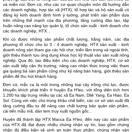
và miền núi. Đơn cử, như các cơ quan chuyên môn đã hướng dẫn
các doanh nghiệp, hợp tác xã (HTX), tổ hợp tác và hộ sản xuất có
đăng ký kinh doanh định hình ý tưởng, phát triển sản phẩm dựa
trên những thế mạnh của địa phương; tăng cường đào tạo, tập
huấn nâng cao năng lực quản lý, tổ chức sản xuất - kinh doanh cho
các doanh nghiệp, HTX...
Khi có được những sản phẩm chất lượng, hằng năm, các địa
phương tổ chức cho từ 3 - 4 doanh nghiệp, HTX sản xuất - kinh
doanh nông sản tham gia các hội chợ, triển lãm trong và ngoài tỉnh,
giới thiệu thành tựu ứng dụng khoa học kỹ thuật vào sản xuất nông
nghiệp. Qua đó, tạo điều kiện cho các doanh nghiệp, HTX, cơ sở
sản xuất tiếp cận thị trường; nâng cao nhận thức trong việc tham
gia quảng bá sản phẩm cũng như kỹ năng bán hàng, giới thiệu sản
phẩm để thu hút khách hàng.
Đơn cử, mắc ca là một trong những loại cây trồng chủ lực, được
khuyến khích phát triển ở huyện Ea H'leo, với tổng diện tích hơn
1.200 ha tập trung nhiều tại các xã Ea Nam, Dliê Yang, Ea Hiao, Ea
Sol. Cùng với việc chú trọng khâu chế biến, các cơ sở sản xuất đã
tăng cường đầu tư để nâng cao chất lượng bảo quản sản phẩm,
cải tiến mẫu mã, dán tem truy xuất nguồn gốc...
Huyện đã thành lập HTX Macca Ea H’leo, đến nay các sản phẩm
của HTX đã đạt được nhiều chứng nhận uy tín, bao gồm chứng
nhận đủ điều kiện vệ sinh an toàn thực phẩm, chứng nhận sản