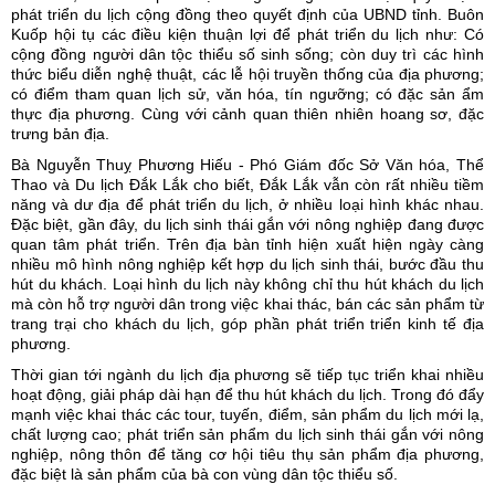
phát triển du lịch cộng đồng theo quyết định của UBND tỉnh. Buôn
Kuốp hội tụ các điều kiện thuận lợi để phát triển du lịch như: Có
cộng đồng người dân tộc thiểu số sinh sống; còn duy trì các hình
thức biểu diễn nghệ thuật, các lễ hội truyền thống của địa phương;
có điểm tham quan lịch sử, văn hóa, tín ngưỡng; có đặc sản ẩm
thực địa phương. Cùng với cảnh quan thiên nhiên hoang sơ, đặc
trưng bản địa.
Bà Nguyễn Thuỵ Phương Hiếu - Phó Giám đốc Sở Văn hóa, Thể
Thao và Du lịch Đắk Lắk cho biết, Đắk Lắk vẫn còn rất nhiều tiềm
năng và dư địa để phát triển du lịch, ở nhiều loại hình khác nhau.
Đặc biệt, gần đây, du lịch sinh thái gắn với nông nghiệp đang được
quan tâm phát triển. Trên địa bàn tỉnh hiện xuất hiện ngày càng
nhiều mô hình nông nghiệp kết hợp du lịch sinh thái, bước đầu thu
hút du khách. Loại hình du lịch này không chỉ thu hút khách du lịch
mà còn hỗ trợ người dân trong việc khai thác, bán các sản phẩm từ
trang trại cho khách du lịch, góp phần phát triển triển kinh tế địa
phương.
Thời gian tới ngành du lịch địa phương sẽ tiếp tục triển khai nhiều
hoạt động, giải pháp dài hạn để thu hút khách du lịch. Trong đó đẩy
mạnh việc khai thác các tour, tuyến, điểm, sản phẩm du lịch mới lạ,
chất lượng cao; phát triển sản phẩm du lịch sinh thái gắn với nông
nghiệp, nông thôn để tăng cơ hội tiêu thụ sản phẩm địa phương,
đặc biệt là sản phẩm của bà con vùng dân tộc thiểu số.