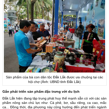
Sản phẩm của bà con dân tộc Đắk Lắk được ưa chuộng tại các
hội chợ (Ảnh: UBND tỉnh Đắk Lắk)
Gắn phát triển sản phẩm đặc trưng với du lịch
Đắk Lắk hiện đang tập trung phát huy thế mạnh sẵn có với các sản
phẩm nông sản chủ lực như: Cà phê, bơ, sầu riêng, ca cao, mắc
ca... Đồng thời, địa phương này cũng hướng đến phát triển ngành