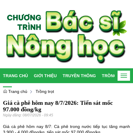
TRANG CHỦ
GIỚI THIỆU
TRUYỀN THÔNG
TRỒNG TRỌT
Togg
navi
Trang chủ
Trồng trọt
Giá cà phê hôm nay 8/7/2026: Tiến sát mốc
97.000 đồng/kg
Ngày đăng:
08/07/2026 - 09:45
Giá cà phê hôm nay 8/7: Cà phê trong nước tiếp tục tăng mạnh
3.900 - 4.000 đồng/kg, tiến sát mốc 97.000 đồng/kg.