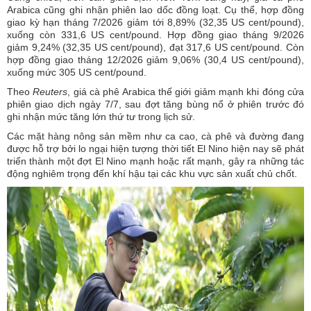
Arabica cũng ghi nhận phiên lao dốc đồng loạt. Cụ thể, hợp đồng
giao kỳ hạn tháng 7/2026 giảm tới 8,89% (32,35 US cent/pound),
xuống còn 331,6 US cent/pound. Hợp đồng giao tháng 9/2026
giảm 9,24% (32,35 US cent/pound), đạt 317,6 US cent/pound. Còn
hợp đồng giao tháng 12/2026 giảm 9,06% (30,4 US cent/pound),
xuống mức 305 US cent/pound.
Theo
Reuters
, giá cà phê Arabica thế giới giảm mạnh khi đóng cửa
phiên giao dịch ngày 7/7, sau đợt tăng bùng nổ ở phiên trước đó
ghi nhận mức tăng lớn thứ tư trong lịch sử.
Các mặt hàng nông sản mềm như ca cao, cà phê và đường đang
được hỗ trợ bởi lo ngại hiện tượng thời tiết El Nino hiện nay sẽ phát
triển thành một đợt El Nino mạnh hoặc rất mạnh, gây ra những tác
động nghiêm trọng đến khí hậu tại các khu vực sản xuất chủ chốt.