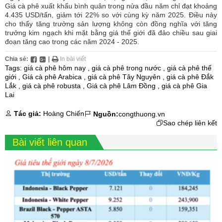
Giá cà phê xuất khẩu bình quân trong nửa đầu năm chỉ đạt khoảng
4.435 USD/tấn, giảm tới 22% so với cùng kỳ năm 2025. Điều này
cho thấy tăng trưởng sản lượng không còn đồng nghĩa với tăng
trưởng kim ngạch khi mặt bằng giá thế giới đã đảo chiều sau giai
đoạn tăng cao trong các năm 2024 - 2025.
Chia sẻ:
|
In bài viết
Tags:
giá cà phê hôm nay
,
giá cà phê trong nước
,
giá cà phê thế
giới
,
Giá cà phê Arabica
,
giá cà phê Tây Nguyên
,
giá cà phê Đắk
Lắk
,
giá cà phê robusta
,
Giá cà phê Lâm Đồng
,
giá cà phê Gia
Lai
Tác giả:
Hoàng Chiến
Nguồn:
congthuong.vn
Sao chép liên kết
Bài viết liên quan