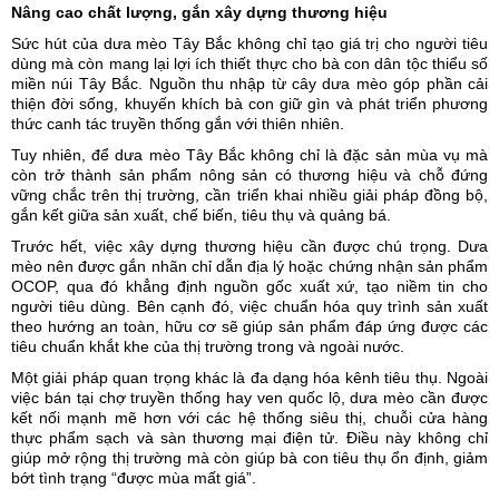
Nâng cao chất lượng, gắn xây dựng thương hiệu
Sức hút của dưa mèo Tây Bắc không chỉ tạo giá trị cho người tiêu
dùng mà còn mang lại lợi ích thiết thực cho bà con dân tộc thiểu số
miền núi Tây Bắc. Nguồn thu nhập từ cây dưa mèo góp phần cải
thiện đời sống, khuyến khích bà con giữ gìn và phát triển phương
thức canh tác truyền thống gắn với thiên nhiên.
Tuy nhiên, để dưa mèo Tây Bắc không chỉ là đặc sản mùa vụ mà
còn trở thành sản phẩm nông sản có thương hiệu và chỗ đứng
vững chắc trên thị trường, cần triển khai nhiều giải pháp đồng bộ,
gắn kết giữa sản xuất, chế biến, tiêu thụ và quảng bá.
Trước hết, việc xây dựng thương hiệu cần được chú trọng. Dưa
mèo nên được gắn nhãn chỉ dẫn địa lý hoặc chứng nhận
sản phẩm
OCOP
, qua đó khẳng định nguồn gốc xuất xứ, tạo niềm tin cho
người tiêu dùng. Bên cạnh đó, việc chuẩn hóa quy trình sản xuất
theo hướng an toàn, hữu cơ sẽ giúp sản phẩm đáp ứng được các
tiêu chuẩn khắt khe của thị trường trong và ngoài nước.
Một giải pháp quan trọng khác là đa dạng hóa kênh tiêu thụ. Ngoài
việc bán tại chợ truyền thống hay ven quốc lộ, dưa mèo cần được
kết nối mạnh mẽ hơn với các hệ thống siêu thị, chuỗi cửa hàng
thực phẩm sạch và sàn thương mại điện tử. Điều này không chỉ
giúp mở rộng thị trường mà còn giúp bà con tiêu thụ ổn định, giảm
bớt tình trạng “được mùa mất giá”.