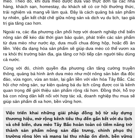
mèo. Theo đó, khi dưa mèo được đưa vào thực đơn tại các nhà
hàng, khách sạn, homestay, du khách sẽ có cơ hội thưởng thức,
trải nghiệm và mang về làm quà. Đây là cách quảng bá sản phẩm
tự nhiên, gắn kết chặt chẽ giữa nông sản và dịch vụ du lịch, tạo giá
trị gia tăng cao hơn.
Ngoài ra, các địa phương cần phối hợp với doanh nghiệp chế biến
nông sản để kéo dài thời gian bảo quản, phát triển các sản phẩm
từ dưa mèo như nước ép, dưa muối chua đóng hộp, hoặc đồ ăn
liền. Việc đa dạng hóa sản phẩm sẽ giúp dưa mèo có thể vươn xa
ra khỏi thị trường bản địa, gia tăng cơ hội tiếp cận người tiêu dùng
cả nước.
Cùng với đó, chính quyền địa phương cần tăng cường truyền
thông, quảng bá hình ảnh dưa mèo như một nông sản bản địa độc
đáo, vừa ngon, vừa an toàn, lại gắn liền với văn hóa Tây Bắc. Các
hội chợ nông sản, sự kiện quảng bá du lịch cũng được coi là kênh
quan trọng để giới thiệu sản phẩm rộng rãi hơn. Đồng thời, hỗ trợ
bà con nông dân kết nối với hợp tác xã, doanh nghiệp thu mua sẽ
giúp sản phẩm đi xa hơn, bền vững hơn.
Việc triển khai những giải pháp đồng bộ từ xây dựng
thương hiệu, mở rộng kênh tiêu thụ đến gắn kết với du lịch
và chế biến, dưa mèo Tây Bắc hoàn toàn có tiềm năng trở
thành sản phẩm nông sản đặc trưng, chinh phục thị
trường rộng lớn và mang lại thu nhập ổn định, bền vững