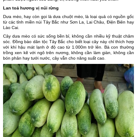
Lan toả hương vị núi rừng
Dưa mèo, hay còn gọi là dưa chuột mèo, là loại quả có nguồn gốc
từ các tỉnh miền núi
Tây Bắc
như Sơn La, Lai Châu, Điện Biên hay
Lào Cai.
Cây dưa mèo có sức sống bền bỉ, không cần nhiều kỹ thuật chăm
sóc. Đồng bào dân tộc Tây Bắc cho biết loại cây này chỉ thích hợp
với khí hậu mát lạnh ở độ cao từ 1.000m trở lên. Bà con thường
trồng xen kẽ với ngô trên nương, không cần làm giàn, không cần
bón phân hay tưới nước, cây vẫn cho năng suất cao.