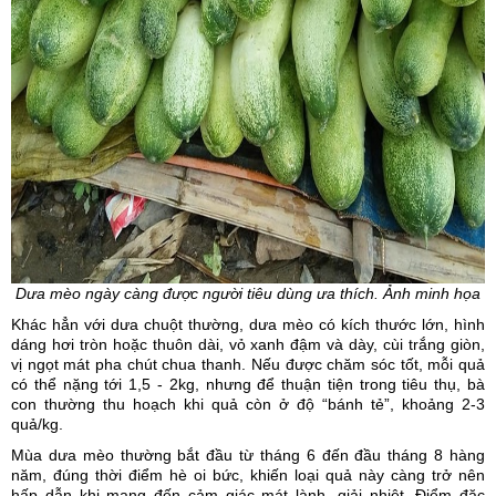
Dưa mèo ngày càng được người tiêu dùng ưa thích. Ảnh minh họa
Khác hẳn với
dưa chuột
thường, dưa mèo có kích thước lớn, hình
dáng hơi tròn hoặc thuôn dài, vỏ xanh đậm và dày, cùi trắng giòn,
vị ngọt mát pha chút chua thanh. Nếu được chăm sóc tốt, mỗi quả
có thể nặng tới 1,5 - 2kg, nhưng để thuận tiện trong tiêu thụ, bà
con thường thu hoạch khi quả còn ở độ “bánh tẻ”, khoảng 2-3
quả/kg.
Mùa dưa mèo thường bắt đầu từ tháng 6 đến đầu tháng 8 hàng
năm, đúng thời điểm hè oi bức, khiến loại quả này càng trở nên
hấp dẫn khi mang đến cảm giác mát lành, giải nhiệt. Điểm đặc