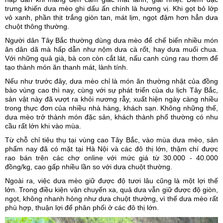
trưng khiến dưa mèo ghi dấu ấn chính là hương vị. Khi gọt bỏ lớp
vỏ xanh, phần thịt trắng giòn tan, mát lịm, ngọt đậm hơn hẳn dưa
chuột thông thường.
Người dân Tây Bắc thường dùng dưa mèo để chế biến nhiều món
ăn dân dã mà hấp dẫn như nộm dưa cà rốt, hay dưa muối chua.
Với những quả già, bà con còn cắt lát, nấu canh cùng rau thơm để
tạo thành món ăn thanh mát, lành tính.
Nếu như trước đây, dưa mèo chỉ là món ăn thường nhật của đồng
bào vùng cao thì nay, cùng với sự phát triển của du lịch Tây Bắc,
sản vật này đã vượt ra khỏi nương rẫy, xuất hiện ngày càng nhiều
trong thực đơn của nhiều nhà hàng, khách sạn. Không những thế,
dưa mèo trở thành món đặc sản, khách thành phố thường có nhu
cầu rất lớn khi vào mùa.
Từ chỗ chỉ tiêu thụ tại vùng cao Tây Bắc, vào mùa dưa mèo, sản
phẩm nay đã có mặt tại Hà Nội và các đô thị lớn, thậm chí được
rao bán trên các chợ online với mức giá từ 30.000 - 40.000
đồng/kg, cao gấp nhiều lần so với dưa chuột thường.
Ngoài ra, việc dưa mèo giữ được độ tươi lâu cũng là một lợi thế
lớn. Trong điều kiện vận chuyển xa, quả dưa vẫn giữ được độ giòn,
ngọt, không nhanh hỏng như dưa chuột thường, vì thế dưa mèo rất
phù hợp, thuận lợi để phân phối ở các đô thị lớn.