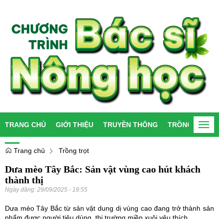
TRANG CHỦ
GIỚI THIỆU
TRUYỀN THÔNG
TRỒNG TRỌT
Togg
navi
Trang chủ
Trồng trọt
Dưa mèo Tây Bắc: Sản vật vùng cao hút khách
thành thị
Ngày đăng:
29/09/2025 - 19:55
Dưa mèo Tây Bắc từ sản vật dung dị vùng cao đang trở thành sản
phẩm được người tiêu dùng, thị trường miền xuôi yêu thích.