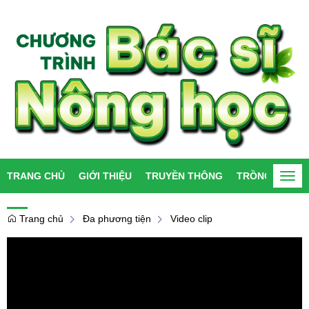
TRANG CHỦ
GIỚI THIỆU
TRUYỀN THÔNG
TRỒNG TRỌT
Togg
navi
Trang chủ
Đa phương tiện
Video clip