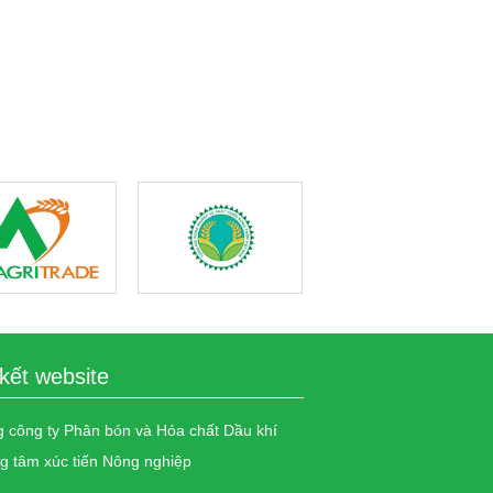
4 sản phẩm OCOP đạt chuẩn
1.355 
Quốc gia 5 sao | THDT
THDT
 kết website
 công ty Phân bón và Hóa chất Dầu khí
g tâm xúc tiến Nông nghiệp