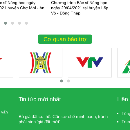
ác sĩ Nông học ngày
Chương trình Bác sĩ Nông học
021 huyện Chợ Mới - An
ngày 29/04/2021 tại huyện Lấp
Vò - Đồng Tháp
Cơ quan bảo trợ
Tin tức mới nhất
Liên
c vấn
Tổng
Bỏ giá đất cụ thể: Cần cơ chế minh bạch, tránh
phát sinh 'giá đất mới'
Trun