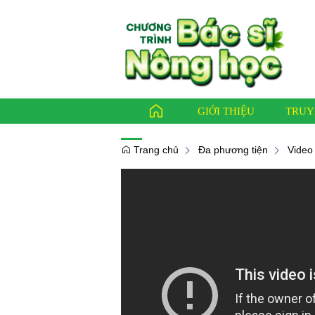
GIỚI THIỆU
TRUY
Trang chủ
Đa phương tiện
Video 
Báo ch
Bác sỹ
Thông