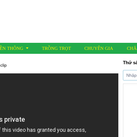
ỀN THÔNG
TRỒNG TRỌT
CHUYÊN GIA
CHĂ
Thứ sá
clip
í đưa tin
 nông học
 Cáo