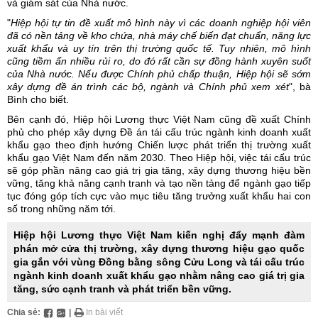
và giám sát của Nhà nước.
"
Hiệp hội tự tin đề xuất mô hình này vì các doanh nghiệp hội viên
đã có nền tảng về kho chứa, nhà máy chế biến đạt chuẩn, năng lực
xuất khẩu và uy tín trên thị trường quốc tế. Tuy nhiên, mô hình
cũng tiềm ẩn nhiều rủi ro, do đó rất cần sự đồng hành xuyên suốt
của Nhà nước. Nếu được Chính phủ chấp thuận, Hiệp hội sẽ sớm
xây dựng đề án trình các bộ, ngành và Chính phủ xem xét
", bà
Bình cho biết.
Bên cạnh đó, Hiệp hội Lương thực Việt Nam cũng đề xuất Chính
phủ cho phép xây dựng Đề án tái cấu trúc ngành kinh doanh xuất
khẩu gạo theo định hướng Chiến lược phát triển thị trường xuất
khẩu gạo Việt Nam đến năm 2030. Theo Hiệp hội, việc tái cấu trúc
sẽ góp phần nâng cao giá trị gia tăng, xây dựng thương hiệu bền
vững, tăng khả năng cạnh tranh và tạo nền tảng để ngành gạo tiếp
tục đóng góp tích cực vào mục tiêu tăng trưởng xuất khẩu hai con
số trong những năm tới.
Hiệp hội Lương thực Việt Nam kiến nghị đẩy mạnh đàm
phán mở cửa thị trường, xây dựng thương hiệu gạo quốc
gia gắn với vùng Đồng bằng sông Cửu Long và tái cấu trúc
ngành kinh doanh xuất khẩu gạo nhằm nâng cao giá trị gia
tăng, sức cạnh tranh và phát triển bền vững.
Chia sẻ:
|
In bài viết