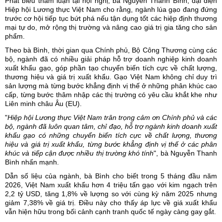
Phát biểu tham luận tại hội nghị, bà Nguyễn Thanh Bình, đại diện
Hiệp hội Lương thực Việt Nam cho rằng,
ngành lúa gạo
đang đứng
trước cơ hội tiếp tục bứt phá nếu tận dụng tốt các hiệp định thương
mại tự do, mở rộng thị trường và nâng cao giá trị gia tăng cho sản
phẩm.
Theo bà Bình, thời gian qua Chính phủ, Bộ Công Thương cùng các
bộ, ngành đã có nhiều giải pháp hỗ trợ doanh nghiệp kinh doanh
xuất khẩu gạo, góp phần tạo chuyển biến tích cực về chất lượng,
thương hiệu và giá trị xuất khẩu. Gạo Việt Nam không chỉ duy trì
sản lượng mà từng bước khẳng định vị thế ở những phân khúc cao
cấp, từng bước thâm nhập các thị trường có yêu cầu khắt khe như
Liên minh châu Âu (EU).
"
Hiệp hội Lương thực Việt Nam trân trọng cảm ơn Chính phủ và các
bộ, ngành đã luôn quan tâm, chỉ đạo, hỗ trợ ngành kinh doanh xuất
khẩu gạo có những chuyển biến tích cực về chất lượng, thương
hiệu và giá trị xuất khẩu, từng bước khẳng định vị thế ở các phân
khúc và tiếp cận được nhiều thị trường khó tính
", bà Nguyễn Thanh
Bình nhấn mạnh.
Dẫn số liệu của ngành, bà Bình cho biết trong 5 tháng đầu năm
2026, Việt Nam xuất khẩu hơn 4 triệu tấn gạo với kim ngạch trên
2,2 tỷ USD, tăng 1,8% về lượng so với cùng kỳ năm 2025 nhưng
giảm 7,38% về giá trị. Điều này cho thấy áp lực về giá xuất khẩu
vẫn hiện hữu trong bối cảnh cạnh tranh quốc tế ngày càng gay gắt.