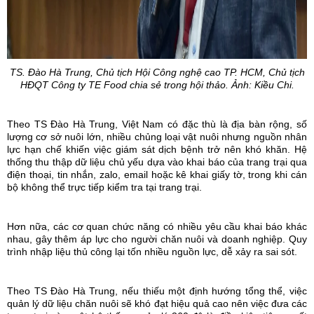
TS. Đào Hà Trung, Chủ tịch Hội Công nghệ cao TP. HCM, Chủ tịch
HĐQT Công ty TE Food chia sẻ trong hội thảo. Ảnh: Kiều Chi.
Theo TS Đào Hà Trung, Việt Nam có đặc thù là địa bàn rộng, số
lượng cơ sở nuôi lớn, nhiều chủng loại vật nuôi nhưng nguồn nhân
lực hạn chế khiến việc giám sát dịch bệnh trở nên khó khăn. Hệ
thống thu thập dữ liệu chủ yếu dựa vào khai báo của trang trại qua
điện thoại, tin nhắn, zalo, email hoặc kê khai giấy tờ, trong khi cán
bộ không thể trực tiếp kiểm tra tại trang trại.
Hơn nữa, các cơ quan chức năng có nhiều yêu cầu khai báo khác
nhau, gây thêm áp lực cho người chăn nuôi và doanh nghiệp. Quy
trình nhập liệu thủ công lại tốn nhiều nguồn lực, dễ xảy ra sai sót.
Theo TS Đào Hà Trung, nếu thiếu một định hướng tổng thể, việc
quản lý dữ liệu chăn nuôi sẽ khó đạt hiệu quả cao nên việc đưa các