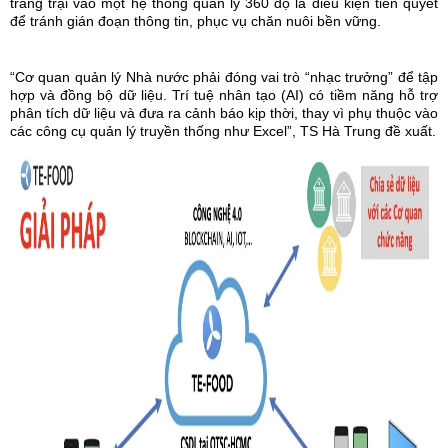
trang trại vào một hệ thống quản lý 360 độ là điều kiện tiên quyết
để tránh gián đoạn thông tin, phục vụ chăn nuôi bền vững.
“Cơ quan quản lý Nhà nước phải đóng vai trò “nhạc trưởng” để tập
hợp và đồng bộ dữ liệu. Trí tuệ nhân tạo (AI) có tiềm năng hỗ trợ
phân tích dữ liệu và đưa ra cảnh báo kịp thời, thay vì phụ thuộc vào
các công cụ quản lý truyền thống như Excel”, TS Hà Trung đề xuất.