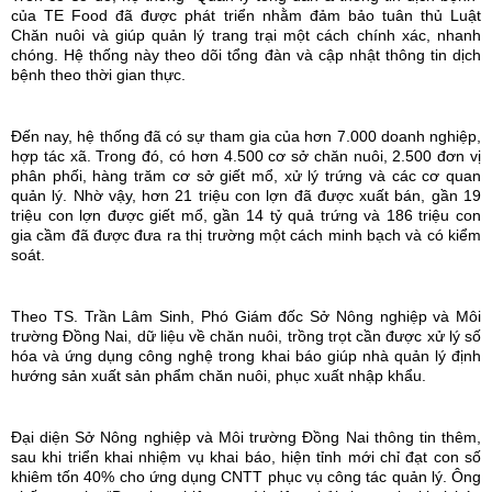
của TE Food đã được phát triển nhằm đảm bảo tuân thủ Luật
Chăn nuôi và giúp quản lý trang trại một cách chính xác, nhanh
chóng. Hệ thống này theo dõi tổng đàn và cập nhật thông tin dịch
bệnh theo thời gian thực.
Đến nay, hệ thống đã có sự tham gia của hơn 7.000 doanh nghiệp,
hợp tác xã. Trong đó, có hơn 4.500 cơ sở chăn nuôi, 2.500 đơn vị
phân phối, hàng trăm cơ sở giết mổ, xử lý trứng và các cơ quan
quản lý. Nhờ vậy, hơn 21 triệu con lợn đã được xuất bán, gần 19
triệu con lợn được giết mổ, gần 14 tỷ quả trứng và 186 triệu con
gia cầm đã được đưa ra thị trường một cách minh bạch và có kiểm
soát.
Theo TS. Trần Lâm Sinh, Phó Giám đốc Sở Nông nghiệp và Môi
trường Đồng Nai, dữ liệu về chăn nuôi, trồng trọt cần được xử lý số
hóa và ứng dụng công nghệ trong khai báo giúp nhà quản lý định
hướng sản xuất sản phẩm chăn nuôi, phục xuất nhập khẩu.
Đại diện Sở Nông nghiệp và Môi trường Đồng Nai thông tin thêm,
sau khi triển khai nhiệm vụ khai báo, hiện tỉnh mới chỉ đạt con số
khiêm tốn 40% cho ứng dụng CNTT phục vụ công tác quản lý. Ông