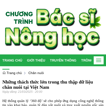
TRANG CHỦ
GIỚI THIỆU
TRUYỀN THÔNG
TRỒNG TRỌT
Togg
navi
Trang chủ
Chăn nuôi
Những thách thức lớn trong thu thập dữ liệu
chăn nuôi tại Việt Nam
Ngày đăng:
21/03/2025 - 20:00
Hệ thống quản lý ‘360 độ’ sẽ cho phép ứng dụng công nghệ thông
tin vào khai báo, quản lý đàn vật nuôi và truy xuất nguồn gốc sản