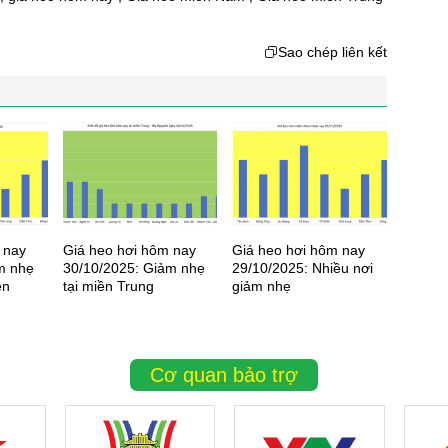
Sao chép liên kết
 nay
Giá heo hơi hôm nay
Giá heo hơi hôm nay
Hỗ trợ 
m nhẹ
30/10/2025: Giảm nhẹ
29/10/2025: Nhiều nơi
cho hộ
ền
tại miền Trung
giảm nhẹ
tộc thi
Cơ quan bảo trợ