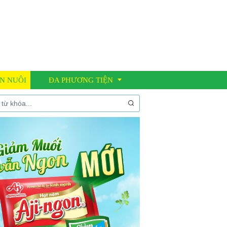
N NUÔI
ĐA PHƯƠNG TIỆN
Thư viện ảnh
Video clip