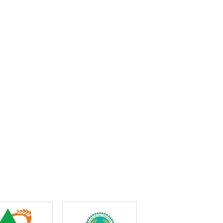
giống vịt cổ xanh
Chàng trai dân tộc Thái
Sinh kế từ đàn bò,
 đồng bào dân
ở bản Pục làm giàu từ
tương lai từ nông
ểu số
giống gà bản địa
nghiệp sạch