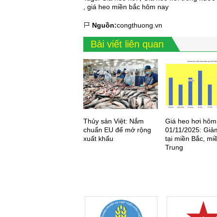
,
giá heo miền bắc hôm nay
Nguồn:
congthuong.vn
Bài viết liên quan
Thủy sản Việt: Nắm
Giá heo hơi hôm
chuẩn EU để mở rộng
01/11/2025: Giả
xuất khẩu
tại miền Bắc, mi
Trung