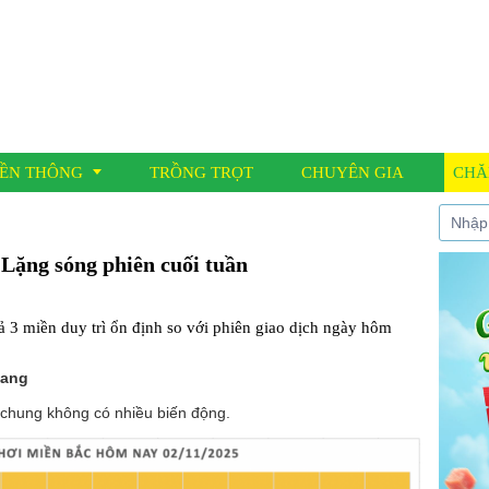
ỀN THÔNG
TRỒNG TRỌT
CHUYÊN GIA
CHĂ
 Lặng sóng phiên cuối tuần
í đưa tin
 nông học
ả 3 miền duy trì ổn định so với phiên giao dịch ngày hôm
 Cáo
gang
 chung không có nhiều biến động.